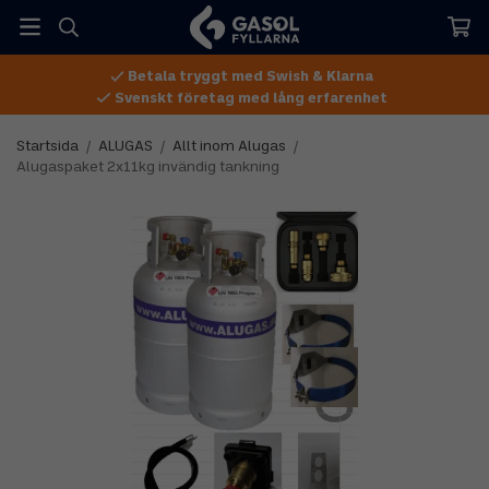
Betala tryggt med Swish & Klarna
Svenskt företag med lång erfarenhet
Startsida
/
ALUGAS
/
Allt inom Alugas
/
Alugaspaket 2x11kg invändig tankning