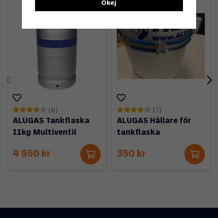
Okej
(6)
(7)
ALUGAS Tankflaska
ALUGAS Hållare för
11kg Multiventil
tankflaska
4 950 kr
350 kr