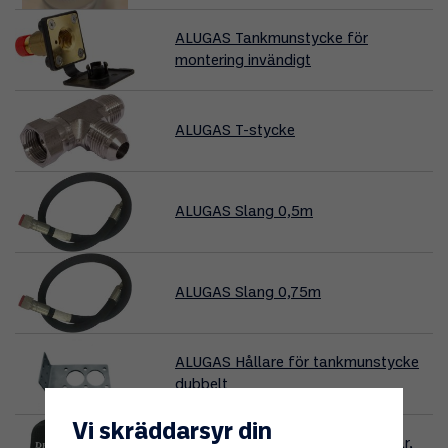
ALUGAS Tankmunstycke för
montering invändigt
ALUGAS T-stycke
ALUGAS Slang 0,5m
ALUGAS Slang 0,75m
ALUGAS Hållare för tankmunstycke
dubbelt
Vi skräddarsyr din
Förvaringsväska för tankadaptrar,