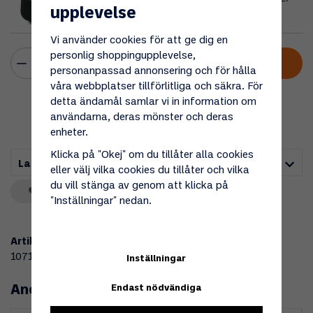
upplevelse
ink 4st adaptrar
Vi använder cookies för att ge dig en
personlig shoppingupplevelse,
Lägg i varukorgen
personanpassad annonsering och för hålla
våra webbplatser tillförlitliga och säkra. För
detta ändamål samlar vi in information om
användarna, deras mönster och deras
enheter.
Klicka på "Okej" om du tillåter alla cookies
Lagerstatus i butik
eller välj vilka cookies du tillåter och vilka
du vill stänga av genom att klicka på
Spara som favorit
"Inställningar" nedan.
Artikelnummer:
107121
Inställningar
Endast nödvändiga
Andra köpte även