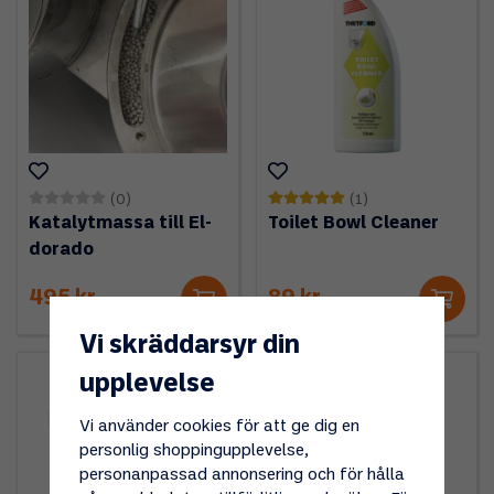
(0)
(1)
Katalytmassa till El-
Toilet Bowl Cleaner
dorado
495 kr
89 kr
Vi skräddarsyr din
upplevelse
Vi använder cookies för att ge dig en
personlig shoppingupplevelse,
personanpassad annonsering och för hålla