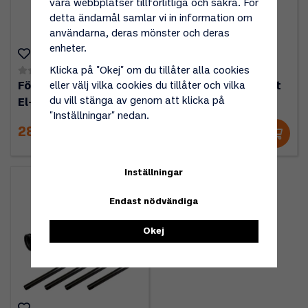
våra webbplatser tillförlitliga och säkra. För
detta ändamål samlar vi in information om
användarna, deras mönster och deras
enheter.
Klicka på "Okej" om du tillåter alla cookies
(0)
(0)
Förbränningstoalett
Förbränningstoalett
eller välj vilka cookies du tillåter och vilka
du vill stänga av genom att klicka på
El-dorado PRO
El-dorado Plus
"Inställningar" nedan.
28 990 kr
23 990 kr
Inställningar
Endast nödvändiga
Okej