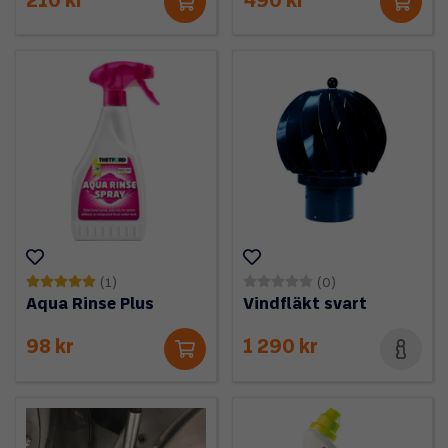
210 kr
490 kr
(1)
(0)
Aqua Rinse Plus
Vindfläkt svart
98 kr
1 290 kr