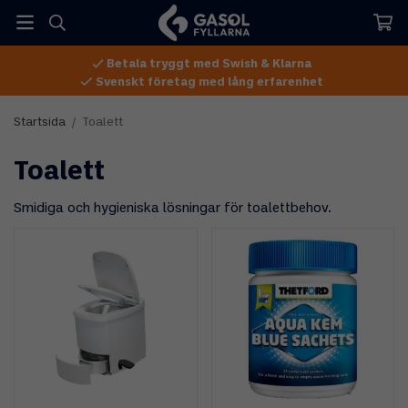
Betala tryggt med Swish & Klarna
Svenskt företag med lång erfarenhet
Startsida
/
Toalett
Toalett
Smidiga och hygieniska lösningar för toalettbehov.