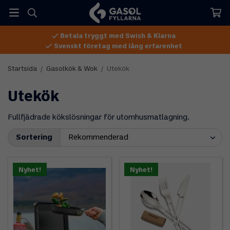
Betala tryggt med Swish & Klarna
Svenskt företag med lång erfarenhet
Startsida
/
Gasolkök & Wok
/
Utekök
Utekök
Fullfjädrade kökslösningar för utomhusmatlagning.
Sortering
Nyhet!
Nyhet!