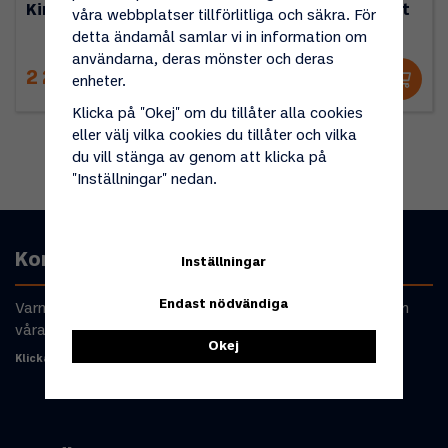
Kinjia Stove
Kamoto OpenFire Pit
våra webbplatser tillförlitliga och säkra. För
Large
detta ändamål samlar vi in information om
användarna, deras mönster och deras
2 249 kr
1 999 kr
enheter.
Klicka på "Okej" om du tillåter alla cookies
eller välj vilka cookies du tillåter och vilka
du vill stänga av genom att klicka på
"Inställningar" nedan.
Kontakta oss
Inställningar
Endast nödvändiga
Varmt välkommen att kontakta oss om du har frågor om
våra produkter eller din beställning.
Okej
Klicka här för att komma till kontaktformulär