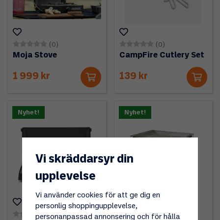
(0)
(0)
Moja Stove
CampFire Cutlery Set
1 999 kr
139 kr
Nyhet!
Nyhet!
Vi skräddarsyr din
upplevelse
Vi använder cookies för att ge dig en
personlig shoppingupplevelse,
(0)
(0)
personanpassad annonsering och för hålla