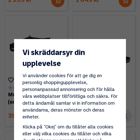
1 999 kr
1 649 kr
Vi skräddarsyr din
upplevelse
Vi använder cookies för att ge dig en
personlig shoppingupplevelse,
(0)
(0)
personanpassad annonsering och för hålla
Mustang Gasspis
Essential Stove Set
våra webbplatser tillförlitliga och säkra. För
(engångsflaskor)
2.3L
detta ändamål samlar vi in information om
användarna, deras mönster och deras
399 kr
1 549 kr
enheter.
Klicka på "Okej" om du tillåter alla cookies
eller välj vilka cookies du tillåter och vilka