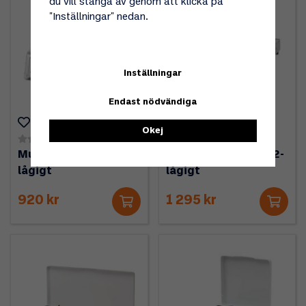
du vill stänga av genom att klicka på
"Inställningar" nedan.
Inställningar
Endast nödvändiga
Okej
(0)
(2)
Mustang Gasolkök 1-
Mustang Gasolkök 2-
lågigt
lågigt
920 kr
1 295 kr