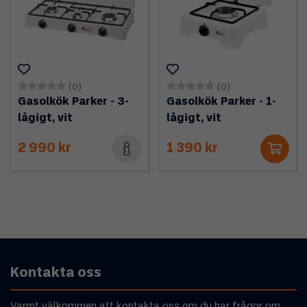
(0)
(0)
Gasolkök Parker - 3-
Gasolkök Parker - 1-
lågigt, vit
lågigt, vit
2 990 kr
1 390 kr
Kontakta oss
Varmt välkommen att kontakta oss om du har frågor om