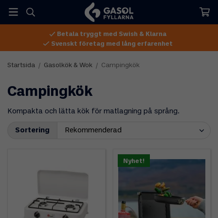
Betala tryggt med Swish & Klarna
Svenskt företag med lång erfarenhet
Startsida
/
Gasolkök & Wok
/
Campingkök
Campingkök
Kompakta och lätta kök för matlagning på språng.
Sortering
Nyhet!