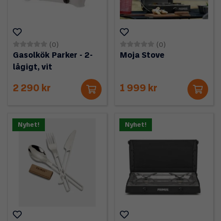
(0)
(0)
Gasolkök Parker - 2-
Moja Stove
lågigt, vit
2 290 kr
1 999 kr
Nyhet!
Nyhet!