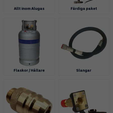
Allt inom Alugas
Färdiga paket
Flaskor / Hållare
Slangar