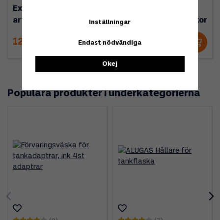
Extra täcklock för
Mopeka Bluetooth
artnr 1449 svart
display för 2st flaskor
Inställningar
125 kr
1 195 kr
Endast nödvändiga
Okej
Populära produkter i underkategorierna