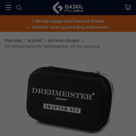
Betala tryggt med Swish & Klarna
Svenskt företag med lång erfarenhet
Startsida
/
ALUGAS
/
Allt inom Alugas
/
Förvaringsväska för tankadaptrar, ink 4st adaptrar