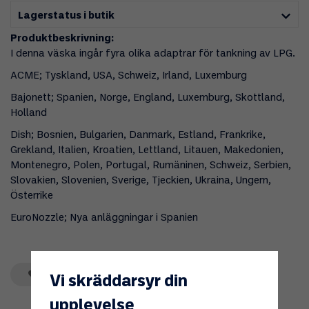
Lagerstatus i butik
Produktbeskrivning:
I denna väska ingår fyra olika adaptrar för tankning av LPG.
ACME; Tyskland, USA, Schweiz, Irland, Luxemburg
Bajonett; Spanien, Norge, England, Luxemburg, Skottland,
Holland
Dish; Bosnien, Bulgarien, Danmark, Estland, Frankrike,
Grekland, Italien, Kroatien, Lettland, Litauen, Makedonien,
Montenegro, Polen, Portugal, Rumäninen, Schweiz, Serbien,
Slovakien, Slovenien, Sverige, Tjeckien, Ukraina, Ungern,
Österrike
EuroNozzle; Nya anläggningar i Spanien
Spara som favorit
Vi skräddarsyr din
upplevelse