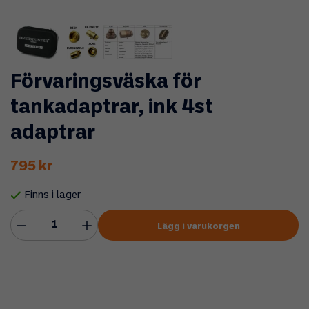
Förvaringsväska för
tankadaptrar, ink 4st
adaptrar
795 kr
Finns i lager
Lägg i varukorgen