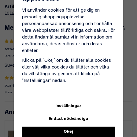
Artikelnummer:
Vi använder cookies för att ge dig en
101227
personlig shoppingupplevelse,
personanpassad annonsering och för hålla
Medelbetyg
4.5
/5 baserat på
2
st röster.
våra webbplatser tillförlitliga och säkra. För
detta ändamål samlar vi in information om
användarna, deras mönster och deras
2026-05-01
enheter.
Lars-Ove
Klicka på "Okej" om du tillåter alla cookies
Suverän väska som skyddar kopplingarna
eller välj vilka cookies du tillåter och vilka
du vill stänga av genom att klicka på
"Inställningar" nedan.
2025-11-04
Nisse
Inställningar
Andra köpte även
Endast nödvändiga
Okej