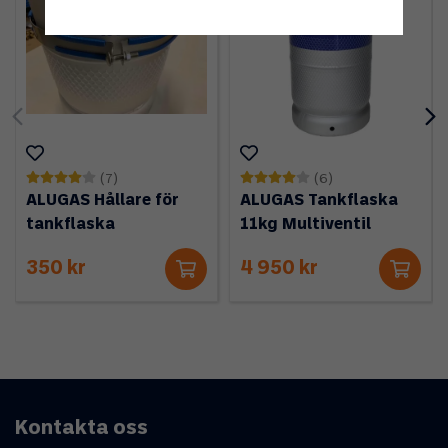
(7)
(6)
ALUGAS Hållare för
ALUGAS Tankflaska
tankflaska
11kg Multiventil
350 kr
4 950 kr
Kontakta oss