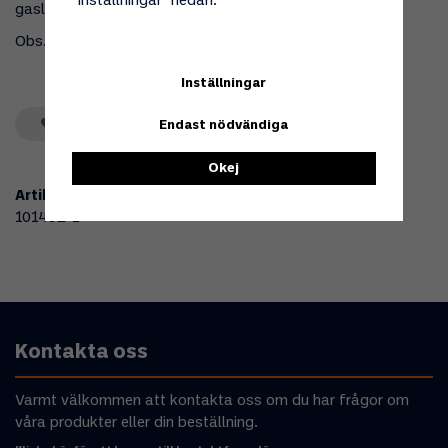
"Inställningar" nedan.
gaslarm och en campingflaska 2012.
Obs. flaskan levereras tom.
Inställningar
Spara som favorit
Endast nödvändiga
Okej
Artikelnummer:
101492-1
Kontakta oss
Varmt välkommen att kontakta oss om du har frågor om
våra produkter eller din beställning.