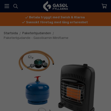
Betala tryggt med Swish & Klarna
Svenskt företag med lång erfarenhet
Startsida
/
Paketerbjudanden
/
Paketerbjudande - Gasolkamin Miniflame