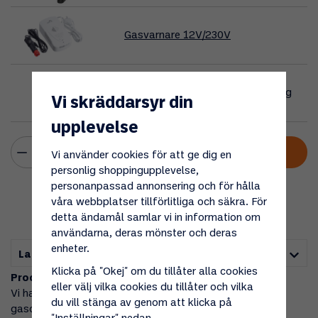
Gasvarnare 12V/230V
Campingregulatorset - 8mm slang
Vi skräddarsyr din
upplevelse
Lägg i varukorgen
Vi använder cookies för att ge dig en
personlig shoppingupplevelse,
personanpassad annonsering och för hålla
våra webbplatser tillförlitliga och säkra. För
detta ändamål samlar vi in information om
användarna, deras mönster och deras
enheter.
Lagerstatus i butik
Klicka på "Okej" om du tillåter alla cookies
Produktbeskrivning:
eller välj vilka cookies du tillåter och vilka
Vi har satt samman ett
paketerbjudande
med
du vill stänga av genom att klicka på
gasolkaminen Miniflame, tillsammans med regulatorset,