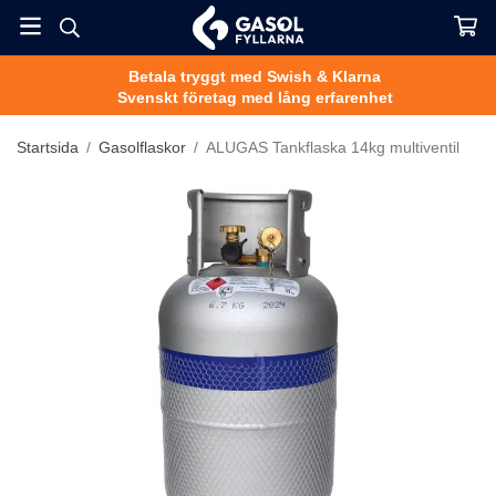
Betala tryggt med Swish & Klarna
Svenskt företag med lång erfarenhet
Startsida
/
Gasolflaskor
/
ALUGAS Tankflaska 14kg multiventil