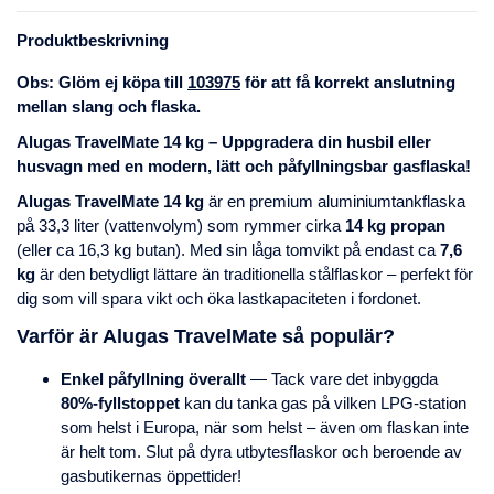
Produktbeskrivning
Obs: Glöm ej köpa till
103975
för att få korrekt anslutning
mellan slang och flaska.
Alugas TravelMate 14 kg – Uppgradera din husbil eller
husvagn med en modern, lätt och påfyllningsbar gasflaska!
Alugas TravelMate 14 kg
är en premium aluminiumtankflaska
på 33,3 liter (vattenvolym) som rymmer cirka
14 kg propan
(eller ca 16,3 kg butan). Med sin låga tomvikt på endast ca
7,6
kg
är den betydligt lättare än traditionella stålflaskor – perfekt för
dig som vill spara vikt och öka lastkapaciteten i fordonet.
Varför är Alugas TravelMate så populär?
Enkel påfyllning överallt
— Tack vare det inbyggda
80%-fyllstoppet
kan du tanka gas på vilken LPG-station
som helst i Europa, när som helst – även om flaskan inte
är helt tom. Slut på dyra utbytesflaskor och beroende av
gasbutikernas öppettider!