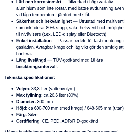
Lätt och korrosionsfri
— Tillverkad i högkvalitativ
aluminium som inte rostar, med bättre avdunstning även
vid låga temperaturer jämfört med stål.
Säkerhet och bekvämlighet
— Utrustad med multiventil
som inkluderar 80%-stopp, säkerhetsventil och möjlighet
till nivåvisare (t.ex. LED-display eller Bluetooth).
Enkel installation
— Passar perfekt för fast montering i
gaslådan. Avtagbar krage och låg vikt gör den smidig att
hantera.
Lång livslängd
— TÜV-godkänd med
10 års
besiktningsintervall
.
Tekniska specifikationer:
Volym
: 33,3 liter (vattenvolym)
Max fyllning
: ca 26,6 liter (80%)
Diameter
: 300 mm
Höjd
: ca 690-700 mm (med krage) / 648-665 mm (utan)
Färg
: Silver
Certifiering
: CE, PED, ADR/RID-godkänd
Många husbilsägare beskriver den som en "game changer" –