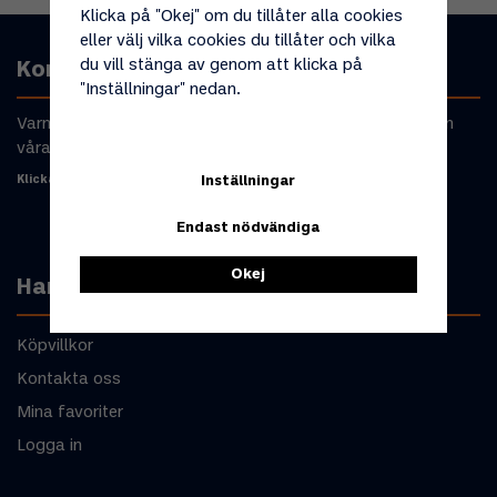
Klicka på "Okej" om du tillåter alla cookies
eller välj vilka cookies du tillåter och vilka
du vill stänga av genom att klicka på
Kontakta oss
"Inställningar" nedan.
Varmt välkommen att kontakta oss om du har frågor om
våra produkter eller din beställning.
Klicka här för att komma till kontaktformulär
Inställningar
Endast nödvändiga
Okej
Handla
Köpvillkor
Kontakta oss
Mina favoriter
Logga in