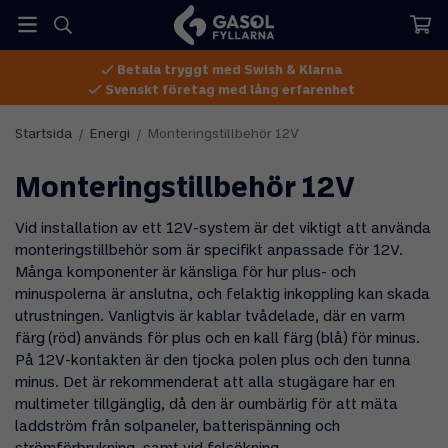
Betala tryggt med Swish & Klarna
Svenskt företag med lång erfarenhet
Startsida
/
Energi
/
Monteringstillbehör 12V
Monteringstillbehör 12V
Vid installation av ett 12V-system är det viktigt att använda
monteringstillbehör som är specifikt anpassade för 12V.
Många komponenter är känsliga för hur plus- och
minuspolerna är anslutna, och felaktig inkoppling kan skada
utrustningen. Vanligtvis är kablar tvådelade, där en varm
färg (röd) används för plus och en kall färg (blå) för minus.
På 12V-kontakten är den tjocka polen plus och den tunna
minus. Det är rekommenderat att alla stugägare har en
multimeter tillgänglig, då den är oumbärlig för att mäta
laddström från solpaneler, batterispänning och