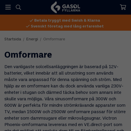
Betala tryggt med Swish & Klarna
Svenskt företag med lång erfarenhet
Startsida
/
Energi
/
Omformare
Omformare
Den vanligaste solcellsanläggningen är baserad på 12V-
batterier, vilket innebär att all utrustning som används
måste vara anpassad för denna spänning och ström. Med
hjälp av en omformare kan du dock använda vanliga 230V-
enheter i stugan och därmed täcka behov som annars inte
skulle vara möjliga. Våra sinusomformare på 300W och
600W är perfekta för mindre strömkrävande apparater som
TV, medan 1500W och 2500W omformare passar för större
enheter som dammsugare eller mikrovågsugnar. Victron
Phoenix-omformarna levereras med en VE.direct-port som