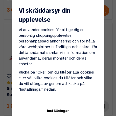
Vi skräddarsyr din
3 690 kr
995 kr
upplevelse
Vi använder cookies för att ge dig en
personlig shoppingupplevelse,
personanpassad annonsering och för hålla
våra webbplatser tillförlitliga och säkra. För
detta ändamål samlar vi in information om
användarna, deras mönster och deras
enheter.
Klicka på "Okej" om du tillåter alla cookies
eller välj vilka cookies du tillåter och vilka
(1)
(0)
du vill stänga av genom att klicka på
Sinusomformare
Sinusomformare
"Inställningar" nedan.
Sunwind 600W
Sunwind 2500W
1 690 kr
6 290 kr
Inställningar