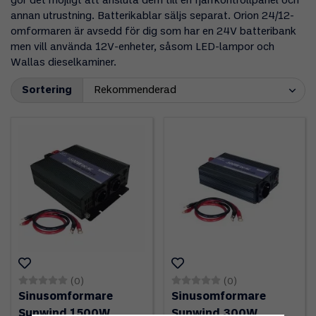
gör det möjligt att ansluta dem till en fjärrkontrollpanel och
annan utrustning. Batterikablar säljs separat. Orion 24/12-
omformaren är avsedd för dig som har en 24V batteribank
men vill använda 12V-enheter, såsom LED-lampor och
Wallas dieselkaminer.
Sortering
(0)
(0)
Sinusomformare
Sinusomformare
Sunwind 1500W
Sunwind 300W