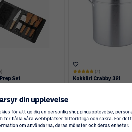
0)
(2)
Prep Set
Kokkärl Crabby 32l
1 290 kr
arsyr din upplevelse
okies för att ge dig en personlig shoppingupplevelse, perso
 för hålla våra webbplatser tillförlitliga och säkra. För de
nformation om användarna, deras mönster och deras enheter.