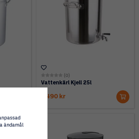
(0)
Vattenkärl Kjell 25l
1 490 kr
nanpassad
tta ändamål