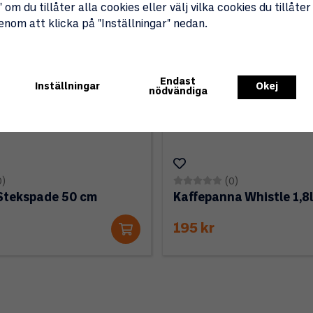
 om du tillåter alla cookies eller välj vilka cookies du tillåter
genom att klicka på "Inställningar" nedan.
Endast
Inställningar
Okej
nödvändiga
0)
(0)
Stekspade 50 cm
Kaffepanna Whistle 1,8l
195 kr