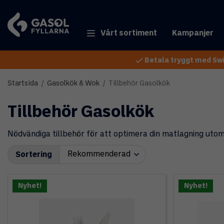
Vårt sortiment
Kampanjer
Betala tryggt med Swi
Startsida
/
Gasolkök & Wok
/
Tillbehör Gasolkök
Tillbehör Gasolkök
Nödvändiga tillbehör för att optimera din matlagning uto
Sortering
Nyhet!
Nyhet!