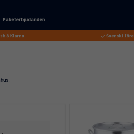
Paketerbjudanden
sh & Klarna
Svenskt före
mhus.