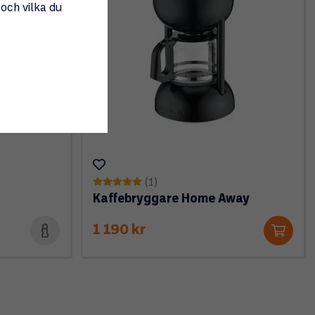
 och vilka du
(1)
Kaffebryggare Home Away
1 190 kr