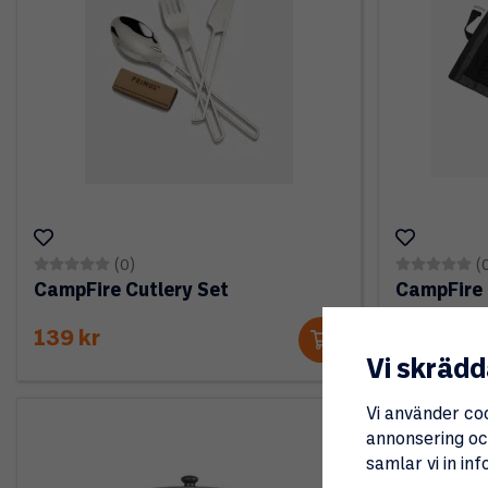
(0)
(
CampFire Cutlery Set
CampFire 
139 kr
799 kr
Vi skrädd
Vi använder co
annonsering och
samlar vi in i