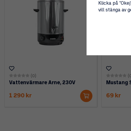
Klicka på "Okej"
vill stänga av 
(0)
(
Vattenvärmare Arne, 230V
Mustang 
1 290 kr
69 kr