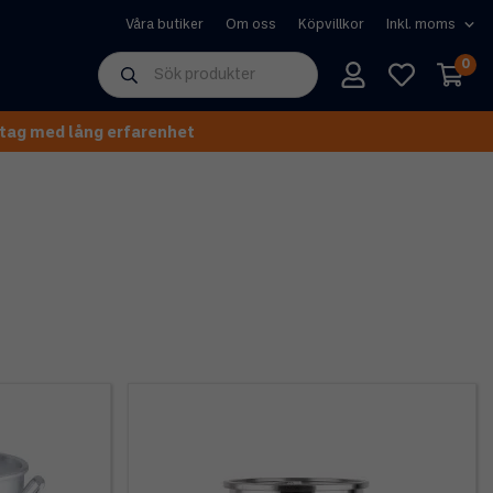
Våra butiker
Om oss
Köpvillkor
0
tag med lång erfarenhet