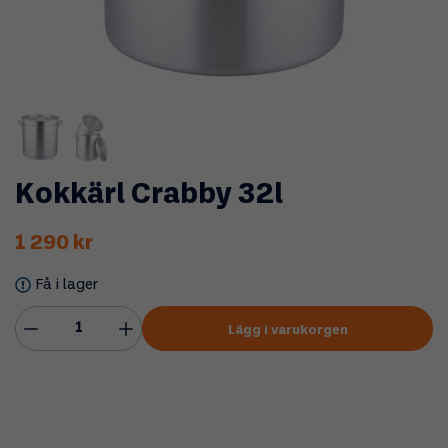
Kokkärl Crabby 32l
1 290 kr
Få i lager
Lägg i varukorgen