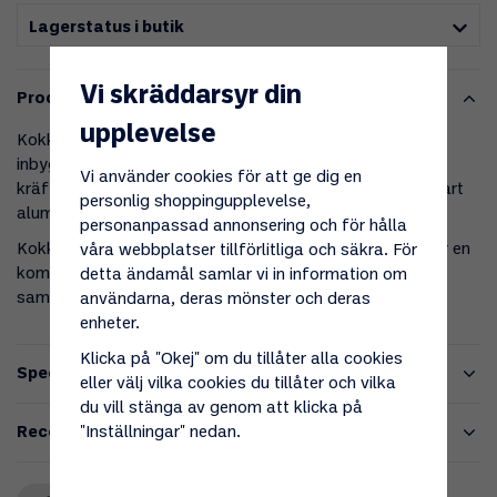
Lagerstatus i butik
Vi skräddarsyr din
Produktbeskrivning
upplevelse
Kokkärl Crabby är ett rymligt och praktiskt kokkärl med
inbyggt durkslag, perfekt för stora matlagningar som
Vi använder cookies för att ge dig en
kräftkok eller när du har många gäster. Tillverkat i hållbart
personlig shoppingupplevelse,
aluminium vilket gör att det är både lätt och slitstarkt.
personanpassad annonsering och för hålla
Kokkärlet passar perfekt med Kokpall Crabby, vilket ger en
våra webbplatser tillförlitliga och säkra. För
komplett lösning för matlagning utomhus eller vid stora
detta ändamål samlar vi in information om
sammankomster.
användarna, deras mönster och deras
enheter.
Klicka på "Okej" om du tillåter alla cookies
Specifikationer
eller välj vilka cookies du tillåter och vilka
du vill stänga av genom att klicka på
"Inställningar" nedan.
Recensioner