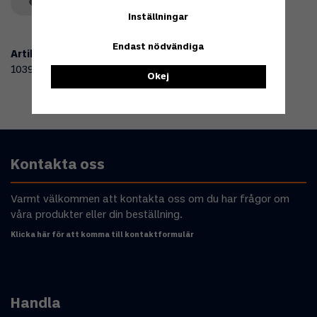
Spara som favorit
Inställningar
Endast nödvändiga
Artikelnummer:
103910
Okej
Kontakta oss
Varmt välkommen att kontakta oss om du har frågor om
våra produkter eller din beställning.
Klicka här för att komma till kontaktformulär
Handla