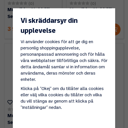
(0)
(0)
Muurikka Stekhälls
Muurikka Stekhälls
Set 58LL
Set 78LL
Vi skräddarsyr din
3 995 kr
5 995 kr
upplevelse
Vi använder cookies för att ge dig en
personlig shoppingupplevelse,
personanpassad annonsering och för hålla
våra webbplatser tillförlitliga och säkra. För
detta ändamål samlar vi in information om
användarna, deras mönster och deras
enheter.
Klicka på "Okej" om du tillåter alla cookies
eller välj vilka cookies du tillåter och vilka
du vill stänga av genom att klicka på
"Inställningar" nedan.
(0)
(0)
Muurikka Stekhälls
Muurikka Stekhälls
Set 100LL
Set 120LL