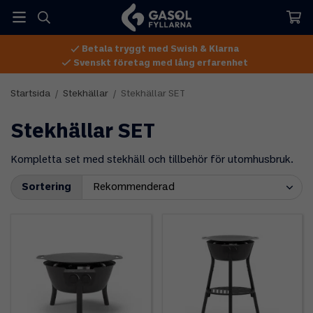
Betala tryggt med Swish & Klarna
Svenskt företag med lång erfarenhet
Startsida
/
Stekhällar
/
Stekhällar SET
Stekhällar SET
Kompletta set med stekhäll och tillbehör för utomhusbruk.
Sortering