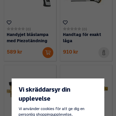
(0)
(0)
Handyjet blåslampa
Handtag för exakt
med Piezotändning
låga
589 kr
910 kr
Vi skräddarsyr din
upplevelse
Vi använder cookies för att ge dig en
personlig shoppingupplevelse,