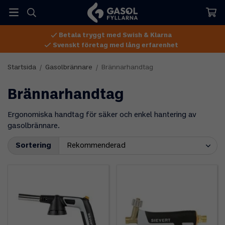
Betala tryggt med Swish & Klarna
Svenskt företag med lång erfarenhet
Startsida
/
Gasolbrännare
/
Brännarhandtag
Brännarhandtag
Ergonomiska handtag för säker och enkel hantering av
gasolbrännare.
Sortering