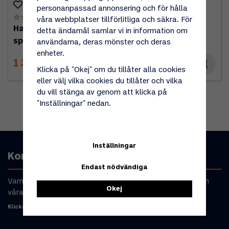
personanpassad annonsering och för hålla
(0)
(0)
våra webbplatser tillförlitliga och säkra. För
Handtag med
Lödhandtag m
detta ändamål samlar vi in information om
sparlågeventil
piezotändning
användarna, deras mönster och deras
enheter.
1 315 kr
1 950 kr
Klicka på "Okej" om du tillåter alla cookies
eller välj vilka cookies du tillåter och vilka
du vill stänga av genom att klicka på
"Inställningar" nedan.
Inställningar
Kontakta oss
Endast nödvändiga
Varmt välkommen att kontakta oss om du har frågor om
Okej
våra produkter eller din beställning.
Klicka här för att komma till kontaktformulär