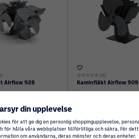
0)
(0)
t Airflow 928
Kaminfläkt Airflow 909
895 kr
arsyr din upplevelse
okies för att ge dig en personlig shoppingupplevelse, perso
 för hålla våra webbplatser tillförlitliga och säkra. För de
nformation om användarna, deras mönster och deras enheter.