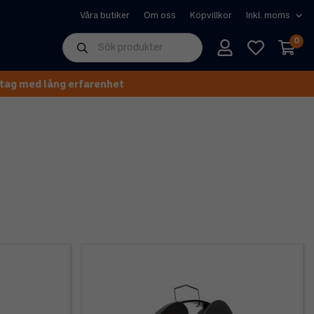
Våra butiker
Om oss
Köpvillkor
0
tag med lång erfarenhet