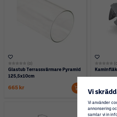
(0)
(
Glastub Terrassvärmare Pyramid
Kaminfläk
125,5x10cm
665 kr
795 kr
Vi skrädd
Vi använder co
annonsering och
samlar vi in i