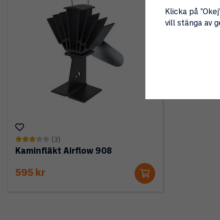
Klicka på "Okej"
vill stänga av 
(3)
Kaminfläkt Airflow 908
595 kr