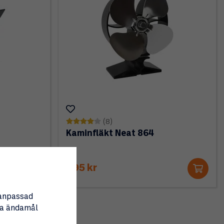
(8)
Kaminfläkt Neat 864
895 kr
nanpassad
tta ändamål