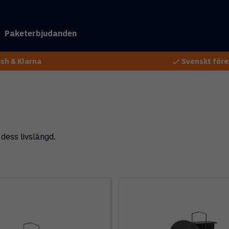
Paketerbjudanden
sh & Klarna
Svenskt före
dess livslängd.