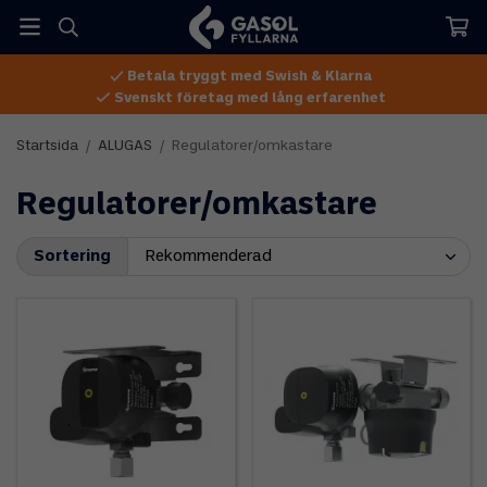
Betala tryggt med Swish & Klarna
Svenskt företag med lång erfarenhet
Startsida
/
ALUGAS
/
Regulatorer/omkastare
Regulatorer/omkastare
Sortering