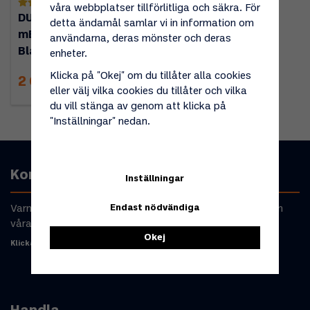
(1)
våra webbplatser tillförlitliga och säkra. För
DUOCONTROL CS 30
detta ändamål samlar vi in information om
mBar VERTIKAL
användarna, deras mönster och deras
BlackLine
enheter.
Klicka på "Okej" om du tillåter alla cookies
2 656 kr
eller välj vilka cookies du tillåter och vilka
du vill stänga av genom att klicka på
"Inställningar" nedan.
Kontakta oss
Inställningar
Endast nödvändiga
Varmt välkommen att kontakta oss om du har frågor om
våra produkter eller din beställning.
Okej
Klicka här för att komma till kontaktformulär