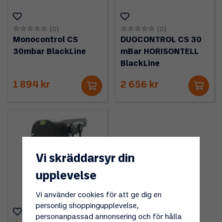
(0)
(0)
Monocontrol CS
DUOCONTROL CS 30
30mbar BlackLine
mBar HORISONTELL
BlackLine
1 894 kr
2 656 kr
Vi skräddarsyr din
upplevelse
Vi använder cookies för att ge dig en
personlig shoppingupplevelse,
personanpassad annonsering och för hålla