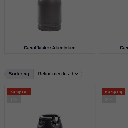
Gasolflaskor Aluminium
Gas
Sortering
Kampanj
Kampanj
14%
24%