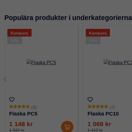
Populära produkter i underkategorierna
Kampanj
Kampanj
14%
24%
(3)
(7)
Flaska PC5
Flaska PC10
1 148 kr
1 068 kr
1 342 kr
1 410 kr