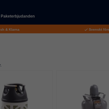
Paketerbjudanden
ish & Klarna
Svenskt före
.