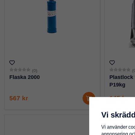
(0)
(
Flaska 2000
Plastlock 
P19kg
567 kr
145 kr
Vi skräd
Vi använder coo
annonsering och 