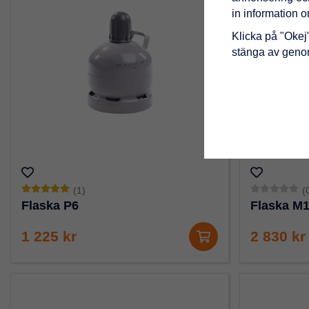
in information 
Klicka på "Okej" 
stänga av genom
(1)
(
Flaska P6
Flaska M
1 225 kr
2 830 kr