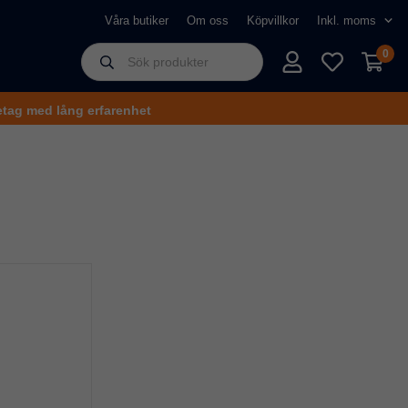
Våra butiker
Om oss
Köpvillkor
0
tag med lång erfarenhet