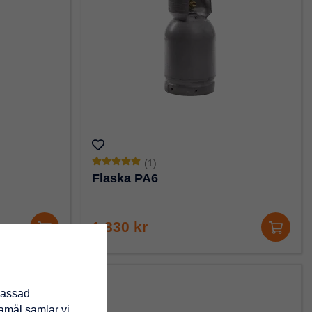
(1)
Flaska PA6
1 330 kr
passad
damål samlar vi