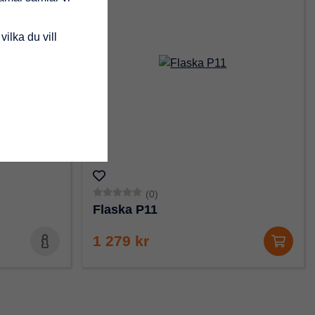
vilka du vill
(0)
Flaska P11
1 279 kr