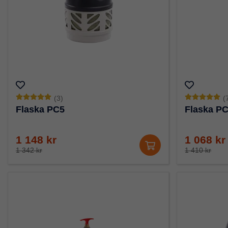
(3)
(
Flaska PC5
Flaska P
1 148 kr
1 068 kr
1 342 kr
1 410 kr