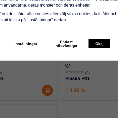
om användarna, deras mönster och deras enheter.
om du tillåter alla cookies eller välj vilka cookies du tillåter och 
 att klicka på "Inställningar" nedan.
Endast
Inställningar
Okej
nödvändiga
0)
(0)
16
Flaska H11
1 145 kr