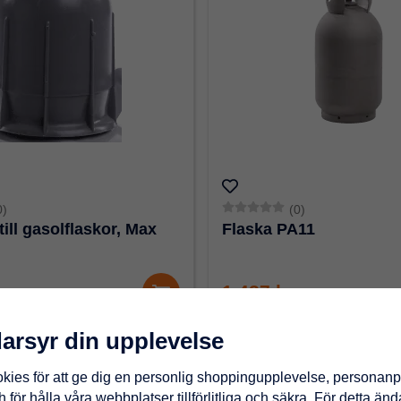
0)
(0)
till gasolflaskor, Max
Flaska PA11
1 427 kr
darsyr din upplevelse
kies för att ge dig en personlig shoppingupplevelse, personan
för hålla våra webbplatser tillförlitliga och säkra. För detta än