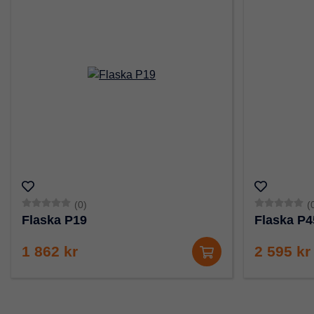
(0)
(
Flaska P19
Flaska P4
1 862 kr
2 595 kr