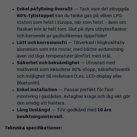
Enkel påfyllning överallt
— Tack vare det inbyggda
80%-fyllstoppet
kan du tanka gas på vilken LPG-
station som helst i Europa, när som helst – även om
flaskan inte är helt tom. Slut på dyra utbytesflaskor
och beroende av gasbutikernas öppettider!
Lätt och korrosionsfri
— Tillverkad i högkvalitativ
aluminium som inte rostar, med bättre avdunstning
även vid låga temperaturer jämfört med stål.
Säkerhet och bekvämlighet
— Utrustad med
multiventil som inkluderar 80%-stopp, säkerhetsventil
och möjlighet till nivåvisare (t.ex. LED-display eller
Bluetooth).
Enkel installation
— Passar perfekt för fast
montering i gaslådan. Avtagbar krage och låg vikt gör
den smidig att hantera.
Lång livslängd
— TÜV-godkänd med
10 års
besiktningsintervall
.
Tekniska specifikationer: