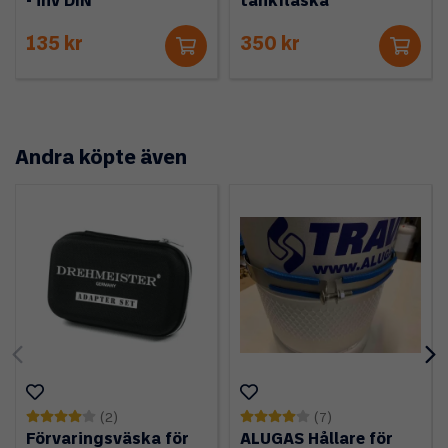
- inv DIN
tankflaska
135 kr
350 kr
Andra köpte även
(2)
(7)
Förvaringsväska för
ALUGAS Hållare för