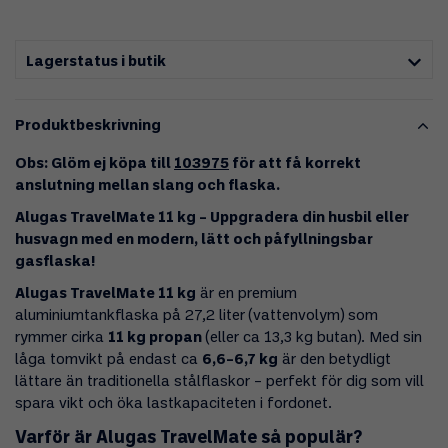
Lagerstatus i butik
Produktbeskrivning
Obs: Glöm ej köpa till
103975
för att få korrekt
anslutning mellan slang och flaska.
Alugas TravelMate 11 kg – Uppgradera din husbil eller
husvagn med en modern, lätt och påfyllningsbar
gasflaska!
Alugas TravelMate 11 kg
är en premium
aluminiumtankflaska på 27,2 liter (vattenvolym) som
rymmer cirka
11 kg propan
(eller ca 13,3 kg butan). Med sin
låga tomvikt på endast ca
6,6–6,7 kg
är den betydligt
lättare än traditionella stålflaskor – perfekt för dig som vill
spara vikt och öka lastkapaciteten i fordonet.
Varför är Alugas TravelMate så populär?