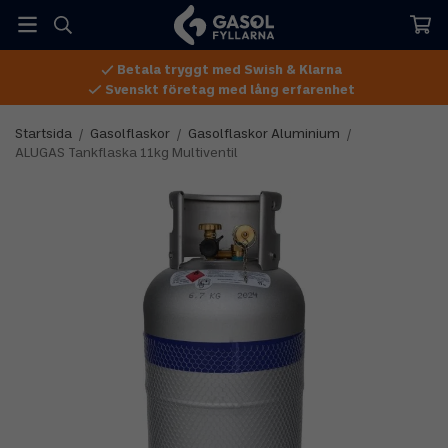
Betala tryggt med Swish & Klarna
Svenskt företag med lång erfarenhet
Startsida
/
Gasolflaskor
/
Gasolflaskor Aluminium
/
ALUGAS Tankflaska 11kg Multiventil