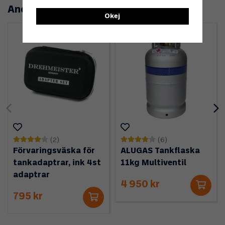
Andra köpte även
Okej
(2)
(6)
Förvaringsväska för
ALUGAS Tankflaska
tankadaptrar, ink 4st
11kg Multiventil
adaptrar
4 950 kr
795 kr