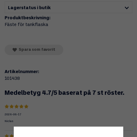
Lagerstatus i butik
Produktbeskrivning:
Fäste för tankflaska
Spara som favorit
Artikelnummer:
101438
Medelbetyg
4.7
/5 baserat på
7
st röster.
2026-06-17
Niclas