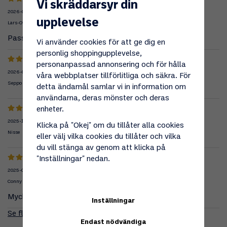
Vi skräddarsyr din
2026-05-01
upplevelse
Lars-Ove
Passade perfekt i de gamla fästena
Vi använder cookies för att ge dig en
personlig shoppingupplevelse,
personanpassad annonsering och för hålla
2026-02-16
våra webbplatser tillförlitliga och säkra. För
Seppo
detta ändamål samlar vi in information om
användarna, deras mönster och deras
enheter.
2025-11-04
Klicka på "Okej" om du tillåter alla cookies
Nisse
eller välj vilka cookies du tillåter och vilka
du vill stänga av genom att klicka på
"Inställningar" nedan.
2025-08-01
Conny
Mycket bra.
Inställningar
Se fler recensioner...
Endast nödvändiga