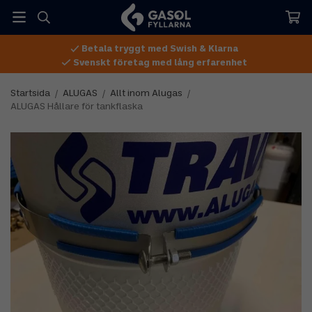
Betala tryggt med Swish & Klarna
Svenskt företag med lång erfarenhet
Startsida
/
ALUGAS
/
Allt inom Alugas
/
ALUGAS Hållare för tankflaska