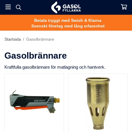
Betala tryggt med Swish & Klarna
Svenskt företag med lång erfarenhet
Startsida
/
Gasolbrännare
Gasolbrännare
Kraftfulla gasolbrännare för matlagning och hantverk.