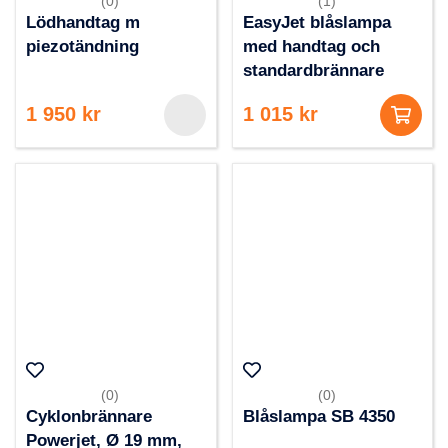
(0)
(1)
Lödhandtag m
EasyJet blåslampa
piezotändning
med handtag och
standardbrännare
1 950 kr
1 015 kr
(0)
(0)
Cyklonbrännare
Blåslampa SB 4350
Powerjet, Ø 19 mm,