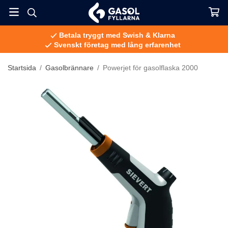
Betala tryggt med Swish & Klarna
Svenskt företag med lång erfarenhet
Startsida
/
Gasolbrännare
/
Powerjet för gasolflaska 2000