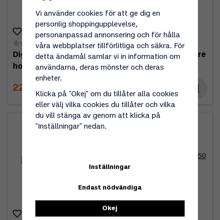
Vi använder cookies för att ge dig en
personlig shoppingupplevelse,
personanpassad annonsering och för hålla
(0)
(0)
våra webbplatser tillförlitliga och säkra. För
Digital termometer
Mustang Grilltändare
detta ändamål samlar vi in information om
hopfällbar
21cm
användarna, deras mönster och deras
enheter.
229 kr
19 kr
Klicka på "Okej" om du tillåter alla cookies
eller välj vilka cookies du tillåter och vilka
du vill stänga av genom att klicka på
"Inställningar" nedan.
Inställningar
Endast nödvändiga
Okej