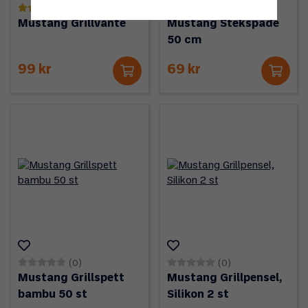
(1)
(0)
Mustang Grillvante
Mustang Stekspade
50 cm
99 kr
69 kr
(0)
(0)
Mustang Grillspett
Mustang Grillpensel,
bambu 50 st
Silikon 2 st