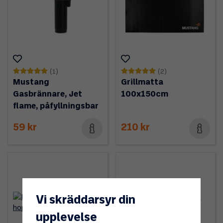
(1)
(2)
Mustang
Grillmatta
Gasbrännare, Jet
100x150cm
flame, påfyllningsbar
59 kr
210 kr
Vi skräddarsyr din
upplevelse