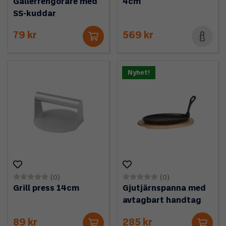
Gallerrengörare med
4cm
SS-kuddar
79 kr
569 kr
Nyhet!
(0)
(0)
Grill press 14cm
Gjutjärnspanna med
avtagbart handtag
89 kr
285 kr