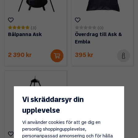
(3)
(0)
Bålpanna Ask
Överdrag till Ask &
Embla
2 390 kr
395 kr
Vi skräddarsyr din
upplevelse
Vi använder cookies för att ge dig en
personlig shoppingupplevelse,
personanpassad annonsering och för hålla