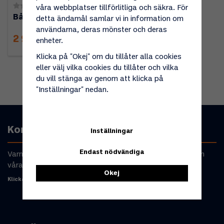
(0)
våra webbplatser tillförlitliga och säkra. För
Bålpanna Jette
detta ändamål samlar vi in information om
användarna, deras mönster och deras
2 990 kr
enheter.
Klicka på "Okej" om du tillåter alla cookies
eller välj vilka cookies du tillåter och vilka
du vill stänga av genom att klicka på
"Inställningar" nedan.
Kontakta oss
Inställningar
Endast nödvändiga
Varmt välkommen att kontakta oss om du har frågor om
våra produkter eller din beställning.
Okej
Klicka här för att komma till kontaktformulär