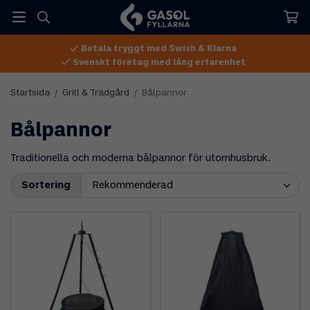
Betala tryggt med Swish & Klarna
Svenskt företag med lång erfarenhet
Startsida
/
Grill & Trädgård
/
Bålpannor
Bålpannor
Traditionella och moderna bålpannor för utomhusbruk.
Sortering