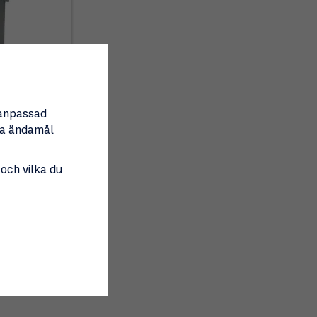
nanpassad
tta ändamål
 och vilka du
2x11kg