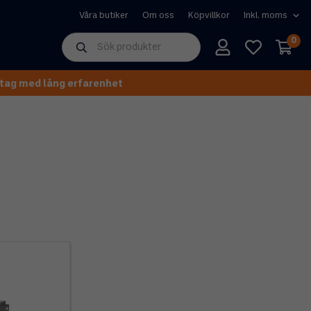
Våra butiker
Om oss
Köpvillkor
0
tag med lång erfarenhet