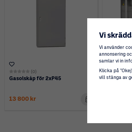
Vi skrädd
Vi använder co
annonsering och
samlar vi in i
Klicka på "Okej"
(0)
(
vill stänga av 
Gasolskåp för 2xP45
Gasolskåp
13 800 kr
19 375 k