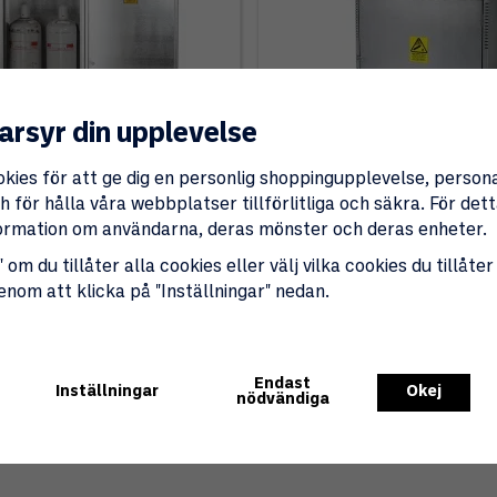
arsyr din upplevelse
okies för att ge dig en personlig shoppingupplevelse, perso
 för hålla våra webbplatser tillförlitliga och säkra. För de
nformation om användarna, deras mönster och deras enheter.
 om du tillåter alla cookies eller välj vilka cookies du tillåter
0)
(1)
genom att klicka på "Inställningar" nedan.
 för 4xP45
Skåp för gasolflaskor 
Keep
r
2 990 kr
Endast
Inställningar
Okej
nödvändiga