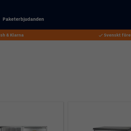
Paketerbjudanden
sh & Klarna
Svenskt före