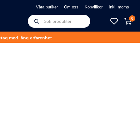
Våra butiker
Om oss
Köpvillkor
0
tag med lång erfarenhet