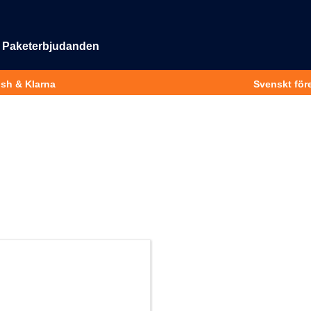
Paketerbjudanden
ish & Klarna
Svenskt före