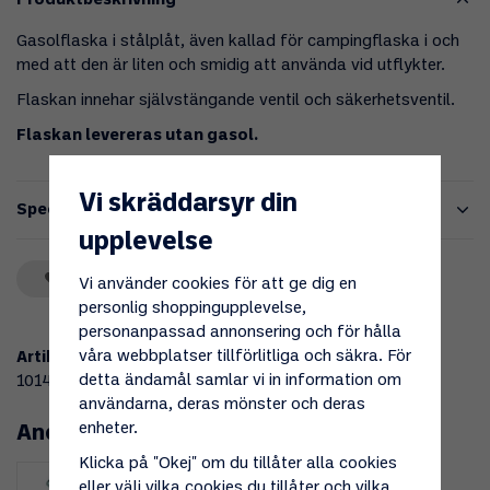
Produktbeskrivning
Gasolflaska i stålplåt, även kallad för campingflaska i och
med att den är liten och smidig att använda vid utflykter.
Flaskan innehar självstängande ventil och säkerhetsventil.
Flaskan levereras utan gasol.
Vi skräddarsyr din
Specifikationer
upplevelse
Spara som favorit
Vi använder cookies för att ge dig en
personlig shoppingupplevelse,
personanpassad annonsering och för hålla
våra webbplatser tillförlitliga och säkra. För
Artikelnummer:
detta ändamål samlar vi in information om
101461
användarna, deras mönster och deras
enheter.
Andra köpte även
Klicka på "Okej" om du tillåter alla cookies
eller välj vilka cookies du tillåter och vilka