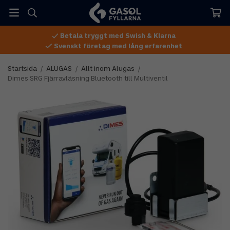
Betala tryggt med Swish & Klarna
Svenskt företag med lång erfarenhet
Startsida
/
ALUGAS
/
Allt inom Alugas
/
Dimes SRG Fjärravläsning Bluetooth till Multiventil