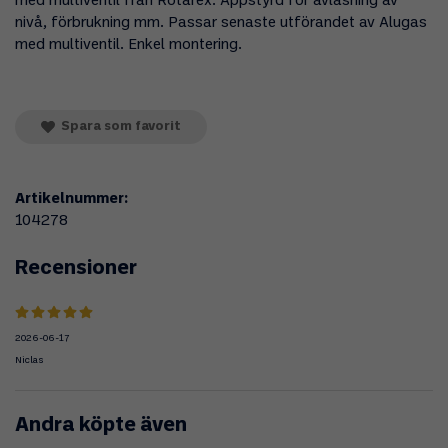
med multiventil från Rotarex. Appstyrd för avläsning av
nivå, förbrukning mm. Passar senaste utförandet av Alugas
med multiventil. Enkel montering.
Spara som favorit
Artikelnummer:
104278
Recensioner
2026-06-17
Niclas
Andra köpte även