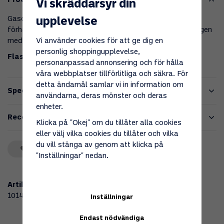
Produktbeskrivning
Vi skräddarsyr din
Gasolflaska i slitstark stål väl anpassade efter kalla
upplevelse
förhållanden. Flaskan har den svenska standardkopplingen
Vi använder cookies för att ge dig en
med vänster gäng och säkerhetsventil.
personlig shoppingupplevelse,
Flaskan levereras utan gasol.
personanpassad annonsering och för hålla
våra webbplatser tillförlitliga och säkra. För
detta ändamål samlar vi in information om
Specifikationer
användarna, deras mönster och deras
enheter.
Recensioner
Klicka på "Okej" om du tillåter alla cookies
eller välj vilka cookies du tillåter och vilka
du vill stänga av genom att klicka på
Spara som favorit
"Inställningar" nedan.
Artikelnummer:
101469
Inställningar
Endast nödvändiga