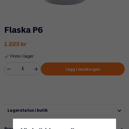
Flaska P6
1 225 kr
Finns i lager
Lägg i varukorgen
Lagerstatus i butik