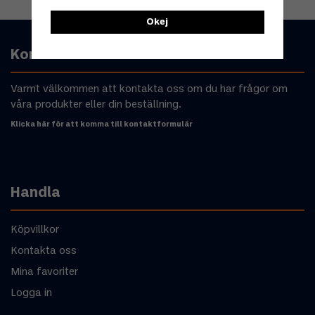
Okej
Kontakta oss
Varmt välkommen att kontakta oss om du har frågor om
våra produkter eller din beställning.
Klicka här för att komma till kontaktformulär
Handla
Köpvillkor
Kontakta oss
Mina favoriter
Logga in