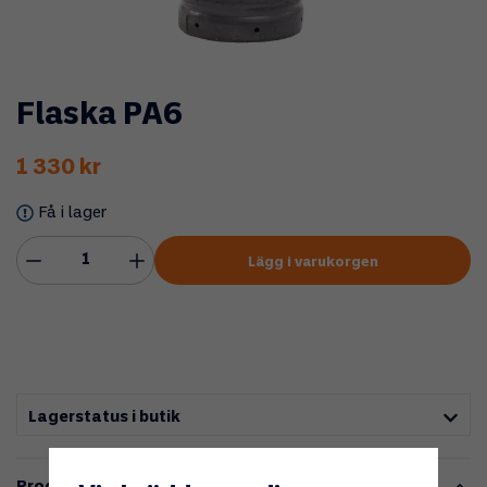
Flaska PA6
1 330 kr
Få i lager
Lägg i varukorgen
Lagerstatus i butik