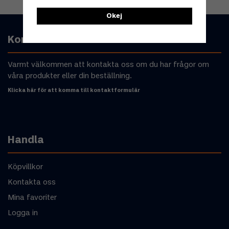
Okej
Kontakta oss
Varmt välkommen att kontakta oss om du har frågor om
våra produkter eller din beställning.
Klicka här för att komma till kontaktformulär
Handla
Köpvillkor
Kontakta oss
Mina favoriter
Logga in