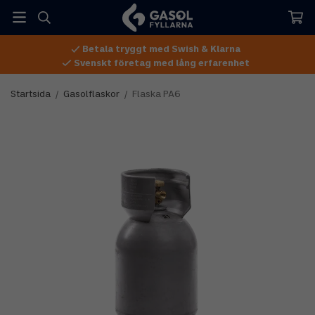
Betala tryggt med Swish & Klarna
Svenskt företag med lång erfarenhet
Startsida
/
Gasolflaskor
/
Flaska PA6