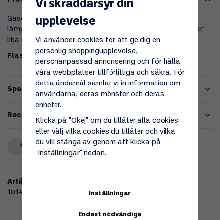
Produktbeskrivning
Vi skräddarsyr din
Gasolflaska tillverkad i aluminium med en låg vikt vilket
upplevelse
lämpar sig bra till husvagnar och husbilar men den passar
Vi använder cookies för att ge dig en
lika bra till grillen.
personlig shoppingupplevelse,
Flaskan levereras utan gasol.
personanpassad annonsering och för hålla
våra webbplatser tillförlitliga och säkra. För
detta ändamål samlar vi in information om
Specifikationer
användarna, deras mönster och deras
enheter.
Recensioner
Klicka på "Okej" om du tillåter alla cookies
eller välj vilka cookies du tillåter och vilka
du vill stänga av genom att klicka på
Spara som favorit
"Inställningar" nedan.
Artikelnummer:
101455
Inställningar
Endast nödvändiga