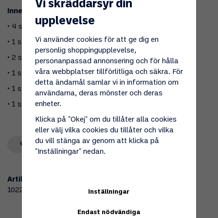
Vi skräddarsyr din
Innehåller:
upplevelse
• 4 st Ø110 mm rör á 1 meter
Vi använder cookies för att ge dig en
• 1 st 90 grader böj
personlig shoppingupplevelse,
• 2 st rörklammer
personanpassad annonsering och för hålla
våra webbplatser tillförlitliga och säkra. För
• 1 st tätning
detta ändamål samlar vi in information om
• 1 st takmanschett
användarna, deras mönster och deras
enheter.
• 1 st rörhatt
Klicka på "Okej" om du tillåter alla cookies
eller välj vilka cookies du tillåter och vilka
du vill stänga av genom att klicka på
Spara som favorit
"Inställningar" nedan.
Artikelnummer:
102295
Inställningar
Endast nödvändiga