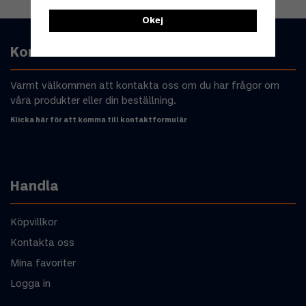
Okej
Kontakta oss
Varmt välkommen att kontakta oss om du har frågor om
våra produkter eller din beställning.
Klicka här för att komma till kontaktformulär
Handla
Köpvillkor
Kontakta oss
Mina favoriter
Logga in