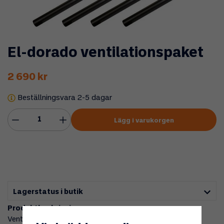
El-dorado ventilationspaket
2 690 kr
Beställningsvara 2-5 dagar
Lägg i varukorgen
Lagerstatus i butik
Produktbeskrivning:
Ventilationspaket till El-dorado förbränningstoalett.