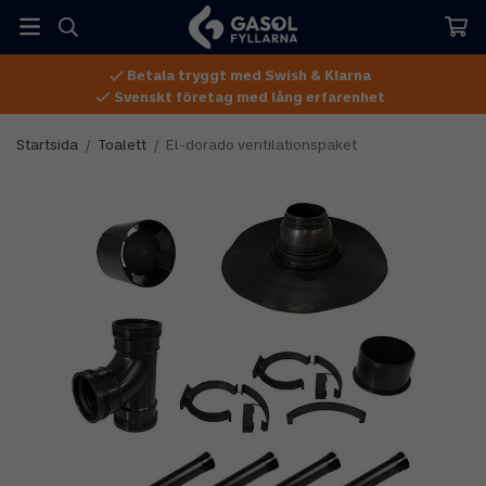
Betala tryggt med Swish & Klarna
Svenskt företag med lång erfarenhet
Startsida
/
Toalett
/
El-dorado ventilationspaket