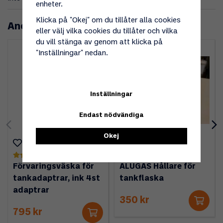
enheter.
Klicka på "Okej" om du tillåter alla cookies
Andra köpte även
eller välj vilka cookies du tillåter och vilka
du vill stänga av genom att klicka på
"Inställningar" nedan.
Inställningar
Endast nödvändiga
Okej
(2)
(7)
Förvaringsväska för
ALUGAS Hållare för
tankadaptrar, ink 4st
tankflaska
adaptrar
350 kr
795 kr