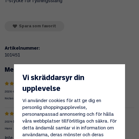
T-stycke för fyllningsslang
Spara som favorit
Artikelnummer:
101451
Medelbetyg
5
/5 baserat på
2
st röster.
Vi skräddarsyr din
upplevelse
2026-06-17
Niclas
Vi använder cookies för att ge dig en
personlig shoppingupplevelse,
personanpassad annonsering och för hålla
våra webbplatser tillförlitliga och säkra. För
2024-12-03
detta ändamål samlar vi in information om
Hans
användarna, deras mönster och deras
Inte monterat ännu.