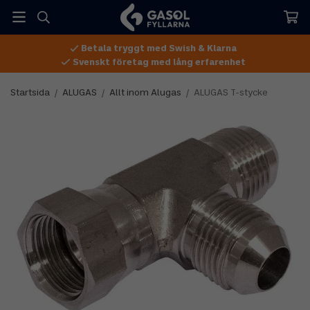
Betala tryggt med Swish & Klarna
Svenskt företag med lång erfarenhet
Startsida
/
ALUGAS
/
Allt inom Alugas
/
ALUGAS T-stycke