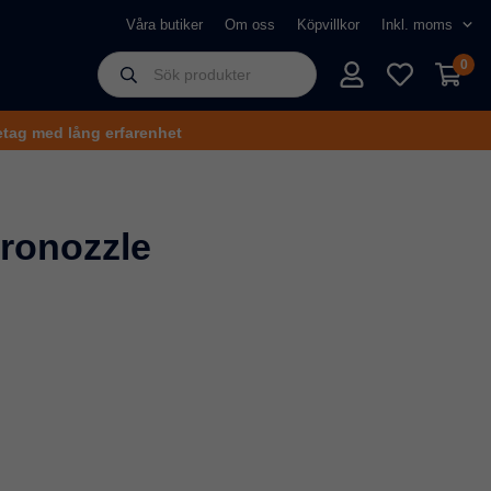
Våra butiker
Om oss
Köpvillkor
0
tag med lång erfarenhet
ronozzle