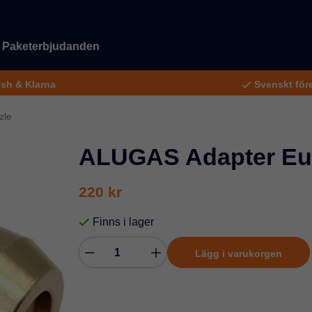
Paketerbjudanden
ish & Klarna
Svenskt före
zle
ALUGAS Adapter Eu
220 kr
Finns i lager
Lägg i varukorgen