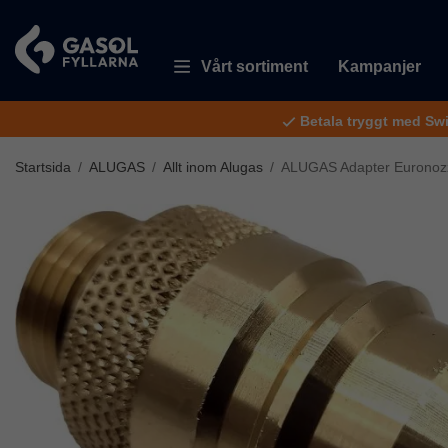
Vårt sortiment
Kampanjer
Betala tryggt med Sw
Startsida
/
ALUGAS
/
Allt inom Alugas
/
ALUGAS Adapter Euronoz