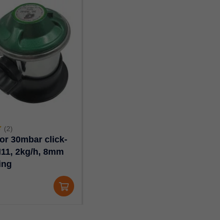
(2)
or 30mbar click-
H11, 2kg/h, 8mm
ing