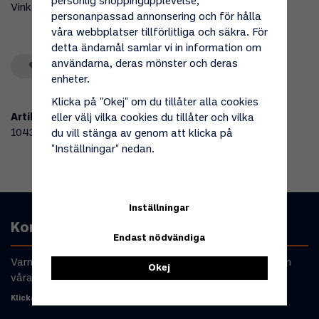
personlig shoppingupplevelse,
Vinkel 90grd för fyllningsslang
personanpassad annonsering och för hålla
våra webbplatser tillförlitliga och säkra. För
detta ändamål samlar vi in information om
användarna, deras mönster och deras
Spara som favorit
enheter.
Klicka på "Okej" om du tillåter alla cookies
Artikelnummer:
eller välj vilka cookies du tillåter och vilka
104334
du vill stänga av genom att klicka på
"Inställningar" nedan.
Inställningar
Kontakta oss
Endast nödvändiga
Varmt välkommen att kontakta oss om du har frågor om
Okej
våra produkter eller din beställning.
Klicka här för att komma till kontaktformulär