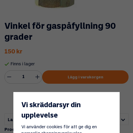
Vinkel för gaspåfyllning 90
grader
150 kr
Finns i lager
Lägg i varukorgen
Vi skräddarsyr din
upplevelse
Lagerstatus i butik
Vi använder cookies för att ge dig en
Produktbeskrivning: