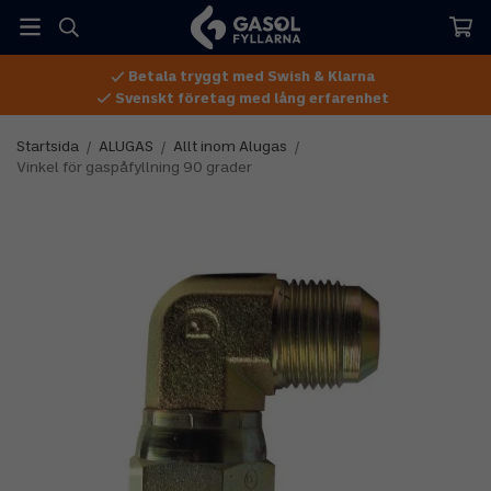
Betala tryggt med Swish & Klarna
Svenskt företag med lång erfarenhet
Startsida
/
ALUGAS
/
Allt inom Alugas
/
Vinkel för gaspåfyllning 90 grader