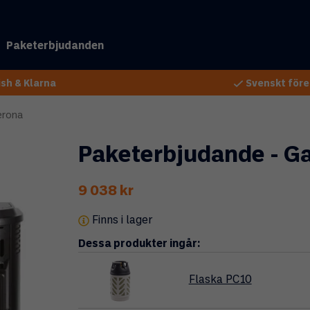
Paketerbjudanden
sh & Klarna
Svenskt före
erona
Paketerbjudande - G
9 038 kr
Finns i lager
Dessa produkter ingår:
Flaska PC10