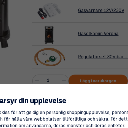
Gasvarnare 12V/230V
Gasolkamin Verona
Regulatorset 30mbar -
Lägg i varukorgen
arsyr din upplevelse
okies för att ge dig en personlig shoppingupplevelse, perso
 för hålla våra webbplatser tillförlitliga och säkra. För de
Lagerstatus i butik
nformation om användarna, deras mönster och deras enheter.