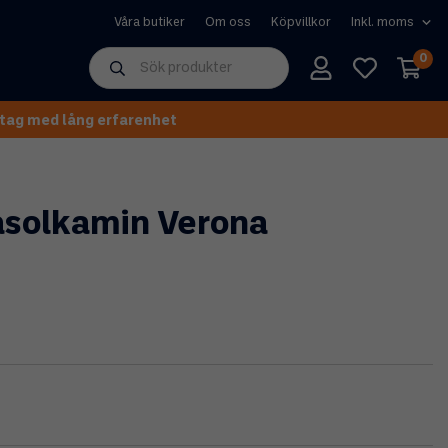
Våra butiker
Om oss
Köpvillkor
0
tag med lång erfarenhet
asolkamin Verona