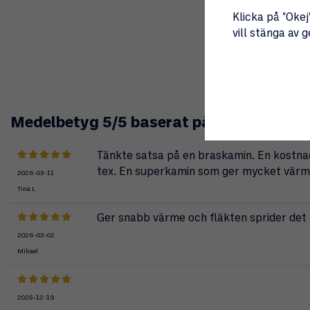
Klicka på "Okej"
vill stänga av 
Medelbetyg
5
/5 baserat på
3
st röster.
Tänkte satsa på en braskamin. En kostnad
tex. En superkamin som ger mycket värm
2026-03-11
Tina L
Ger snabb värme och fläkten sprider det f
2026-03-02
Mikael
2025-12-19