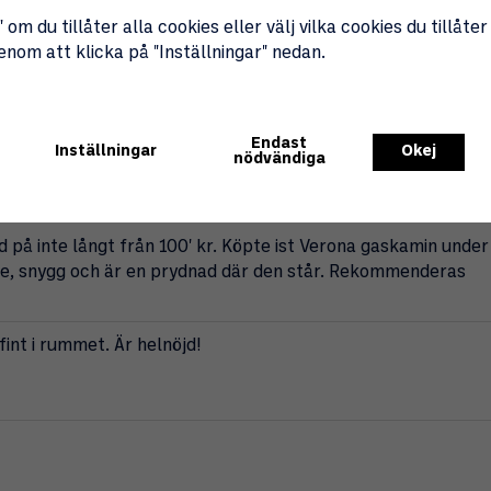
Produktbeskrivning:
 om du tillåter alla cookies eller välj vilka cookies du tillåter
Vi har satt samman ett
paketerbjudande
med
genom att klicka på "Inställningar" nedan.
gaslarm och en komposit flaska.
Obs. flaskan levereras tom.
Endast
Inställningar
Okej
nödvändiga
 på inte långt från 100' kr. Köpte ist Verona gaskamin under
e, snygg och är en prydnad där den står. Rekommenderas
int i rummet. Är helnöjd!