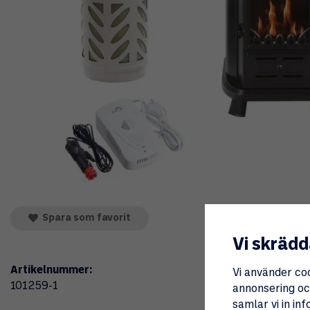
Spara som favorit
Vi skrädd
Artikelnummer:
Vi använder co
101259-1
annonsering och
samlar vi in i