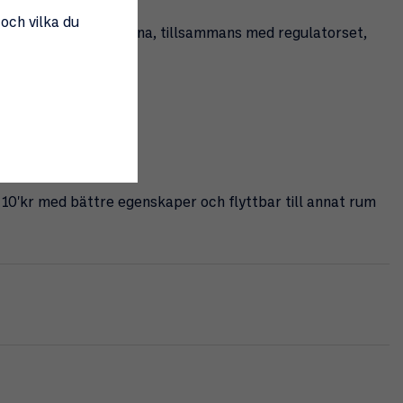
 och vilka du
 gasolkaminen Verona, tillsammans med regulatorset,
 10'kr med bättre egenskaper och flyttbar till annat rum