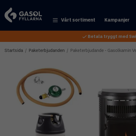
Vårt sortiment
Kampanjer
Betala tryggt med Swi
Startsida
/
Paketerbjudanden
/
Paketerbjudande - Gasolkamin V