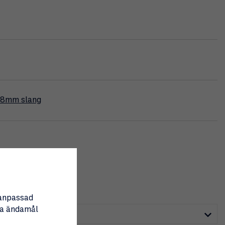
 8mm slang
nanpassad
tta ändamål