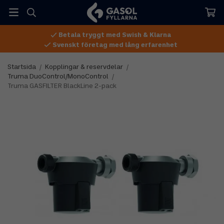
Betala tryggt med Swish & Klarna
Svenskt företag med lång erfarenhet
Startsida
/
Kopplingar & reservdelar
/
Truma DuoControl/MonoControl
/
Truma GASFILTER BlackLine 2-pack