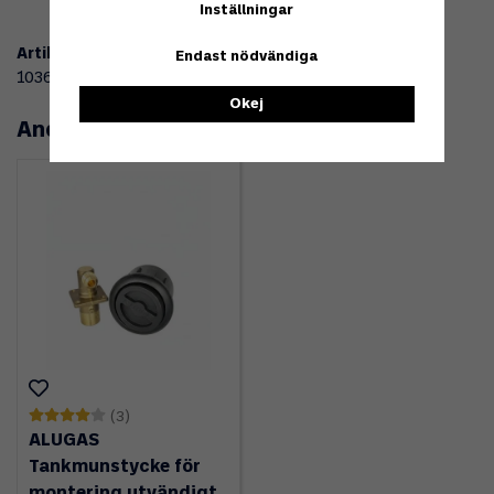
Inställningar
Artikelnummer:
Endast nödvändiga
103699
Okej
Andra köpte även
(3)
ALUGAS
Tankmunstycke för
montering utvändigt