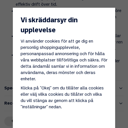
effektiv drift över tid.
Monteras Före Gastrycksregulatorn:
Placeras före
gastrycksregulatorn för att ren gashantering redan
Vi skräddarsyr din
från början i systemet, vilket skyddar hela
upplevelse
anläggningen.
Effektiv Filtrering:
Avlägsnar ångrester och partiklar
Vi använder cookies för att ge dig en
från gasströmmen, vilket säkerställer att gasen är ren
personlig shoppingupplevelse,
och fri från kontaminering när den når dina enheter.
personanpassad annonsering och för hålla
Långvarig Prestanda:
Tillverkad av robusta och
våra webbplatser tillförlitliga och säkra. För
hållbara material för långvarig prestanda även under
detta ändamål samlar vi in information om
tuffa arbetsförhållanden.
användarna, deras mönster och deras
enheter.
Specifikationer
Klicka på "Okej" om du tillåter alla cookies
eller välj vilka cookies du tillåter och vilka
du vill stänga av genom att klicka på
Recensioner
"Inställningar" nedan.
Spara som favorit