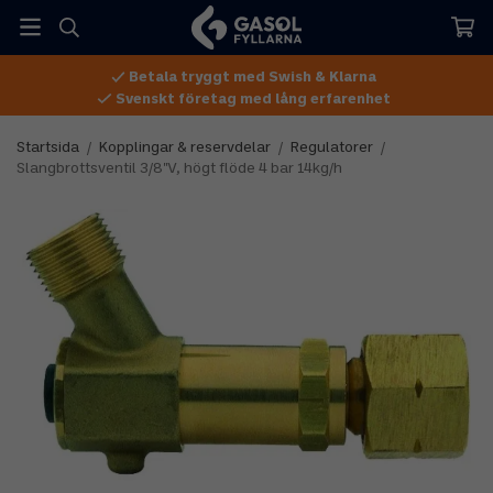
Betala tryggt med Swish & Klarna
Svenskt företag med lång erfarenhet
Startsida
/
Kopplingar & reservdelar
/
Regulatorer
/
Slangbrottsventil 3/8''V, högt flöde 4 bar 14kg/h