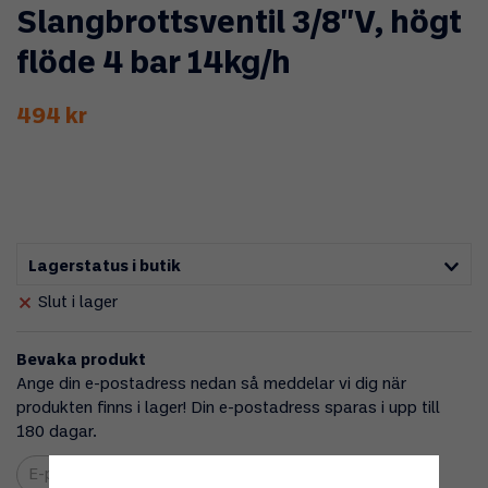
Slangbrottsventil 3/8''V, högt
flöde 4 bar 14kg/h
494 kr
Lagerstatus i butik
Slut i lager
Bevaka produkt
Ange din e-postadress nedan så meddelar vi dig när
produkten finns i lager! Din e-postadress sparas i upp till
180 dagar.
Bevaka