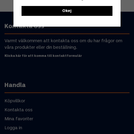
Okej
Kontakta oss
Varmt välkommen att kontakta oss om du har frågor om
våra produkter eller din beställning.
Klicka här för att komma till kontaktformulär
Handla
Köpvillkor
Kontakta oss
Mina favoriter
Logga in