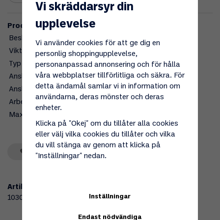
Vi skräddarsyr din
upplevelse
Produktbeskrivning:
Beskrivning
Slangbrottsventil
Vi använder cookies för att ge dig en
Vikt, g
137
personlig shoppingupplevelse,
Typ av gas
Gasol
personanpassad annonsering och för hålla
våra webbplatser tillförlitliga och säkra. För
Ansl. - IN
BSP 3/8" LH
detta ändamål samlar vi in information om
Ansl. - UT
BSP 3/8" LH
användarna, deras mönster och deras
Arbetstryck
1,5-4 bar
enheter.
Max. kapacitet, kg/h
10-14
Klicka på "Okej" om du tillåter alla cookies
eller välj vilka cookies du tillåter och vilka
du vill stänga av genom att klicka på
Spara som favorit
"Inställningar" nedan.
Artikelnummer:
Inställningar
103089
Endast nödvändiga