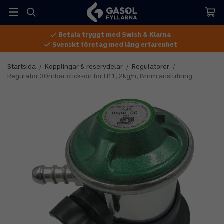
Betala tryggt med Swish & Klarna
Svenskt företag med lång erfarenhet
Startsida
/
Kopplingar & reservdelar
/
Regulatorer
/
Regulator 30mbar click-on för H11, 2kg/h, 8mm anslutning