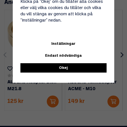
Andra köpte även
Klicka på "Okej" om du tillåter alla cookies
eller välj vilka cookies du tillåter och vilka
du vill stänga av genom att klicka på
"Inställningar" nedan.
Inställningar
Endast nödvändiga
Okej
(0)
(0)
ALUGAS Adapter Dish-
ALUGAS Tankadapter
M21.8
ACME - M10
125 kr
149 kr