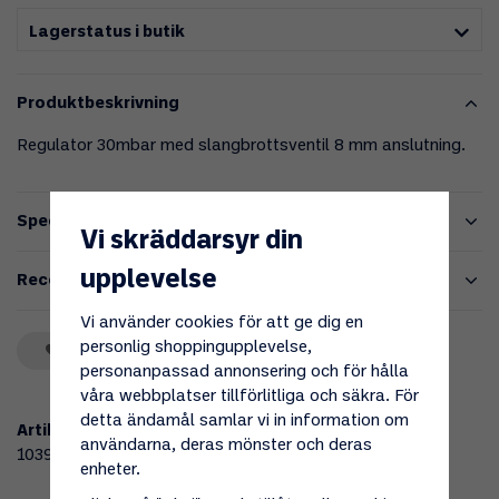
Lagerstatus i butik
Produktbeskrivning
Regulator 30mbar med slangbrottsventil 8 mm anslutning.
Specifikationer
Vi skräddarsyr din
upplevelse
Recensioner
Vi använder cookies för att ge dig en
personlig shoppingupplevelse,
Spara som favorit
personanpassad annonsering och för hålla
våra webbplatser tillförlitliga och säkra. För
detta ändamål samlar vi in information om
Artikelnummer:
användarna, deras mönster och deras
103970
enheter.