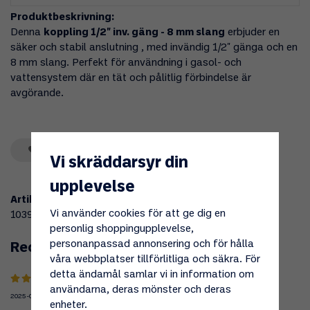
Produktbeskrivning:
Denna
koppling 1/2" inv. gäng - 8 mm slang
erbjuder en
säker och stabil anslutning , med invändig 1/2" gänga och en
8 mm slang. Perfekt för användning i gasol- och
vattensystem där en tät och pålitlig förbindelse är
avgörande.
Spara som favorit
Vi skräddarsyr din
upplevelse
Artikelnummer:
Vi använder cookies för att ge dig en
103973
personlig shoppingupplevelse,
personanpassad annonsering och för hålla
Recensioner
våra webbplatser tillförlitliga och säkra. För
detta ändamål samlar vi in information om
användarna, deras mönster och deras
2025-05-19
enheter.