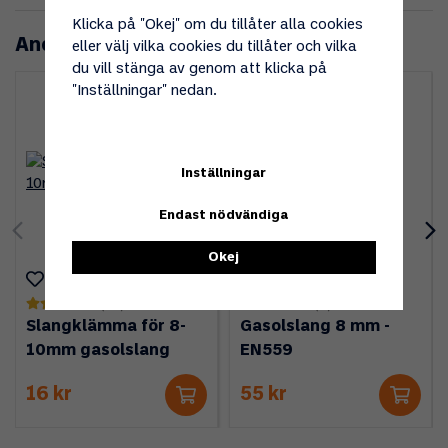
Klicka på "Okej" om du tillåter alla cookies
Andra köpte även
eller välj vilka cookies du tillåter och vilka
du vill stänga av genom att klicka på
"Inställningar" nedan.
Inställningar
Endast nödvändiga
Okej
(10)
(7)
Slangklämma för 8-
Gasolslang 8 mm -
10mm gasolslang
EN559
16 kr
55 kr