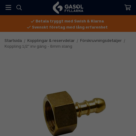
Betala tryggt med Swish & Klarna
Svenskt företag med lång erfarenhet
Startsida
/
Kopplingar & reservdelar
/
Förskruvningsdetaljer
/
Koppling 1/2" inv gäng - 8mm slang