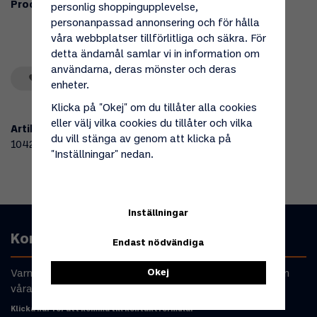
Produktbeskrivning:
personlig shoppingupplevelse,
personanpassad annonsering och för hålla
våra webbplatser tillförlitliga och säkra. För
detta ändamål samlar vi in information om
användarna, deras mönster och deras
Spara som favorit
enheter.
Klicka på "Okej" om du tillåter alla cookies
eller välj vilka cookies du tillåter och vilka
Artikelnummer:
du vill stänga av genom att klicka på
104277
"Inställningar" nedan.
Inställningar
Kontakta oss
Endast nödvändiga
Okej
Varmt välkommen att kontakta oss om du har frågor om
våra produkter eller din beställning.
Klicka här för att komma till kontaktformulär