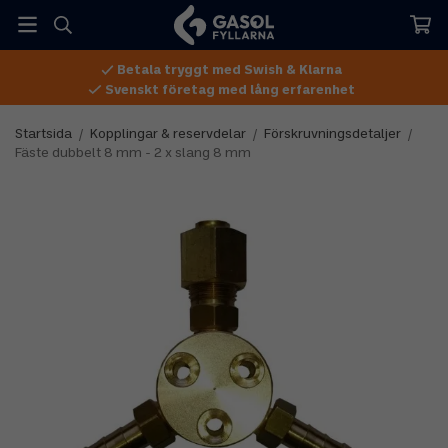
Betala tryggt med Swish & Klarna
Svenskt företag med lång erfarenhet
Startsida
/
Kopplingar & reservdelar
/
Förskruvningsdetaljer
/
Fäste dubbelt 8 mm - 2 x slang 8 mm