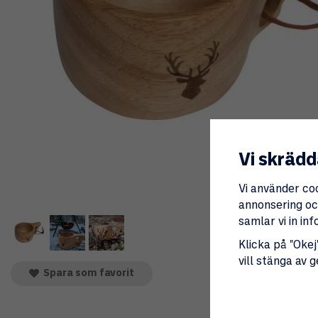
Vi skrädd
Vi använder co
annonsering och
samlar vi in i
Klicka på "Okej"
vill stänga av 
Spara som favorit