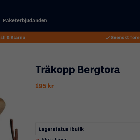
Paketerbjudanden
sh & Klarna
Svenskt före
Träkopp Bergtora
195 kr
Lagerstatus i butik