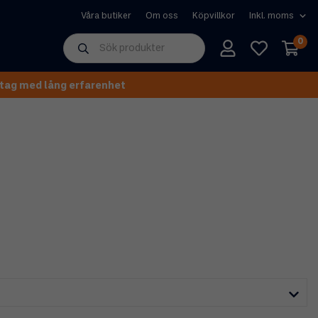
Våra butiker
Om oss
Köpvillkor
0
tag med lång erfarenhet