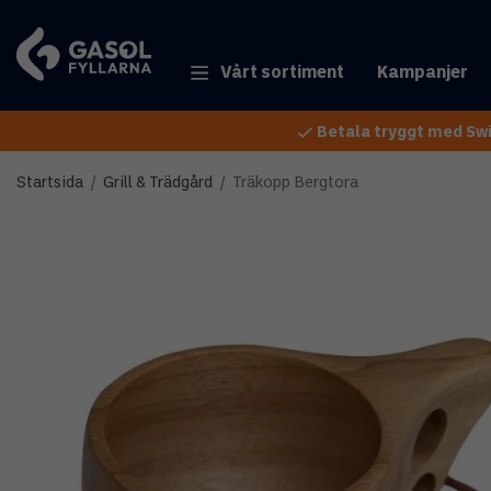
Vårt sortiment
Kampanjer
Betala tryggt med Swi
Startsida
/
Grill & Trädgård
/
Träkopp Bergtora