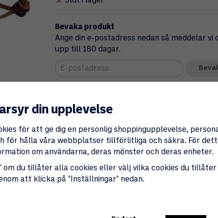
Slut i lager
Bevaka produkt
Ange din e-postadress nedan så meddelar vi di
upp till 180 dagar.
Beva
Produktbeskrivning
Specifikationer
arsyr din upplevelse
okies för att ge dig en personlig shoppingupplevelse, perso
Träkoppen är en praktisk och stilren följes
 för hålla våra webbplatser tillförlitliga och säkra. För de
Med sitt enkla men funktionella design är d
nformation om användarna, deras mönster och deras enheter.
Ergonomiskt handtag
 om du tillåter alla cookies eller välj vilka cookies du tillåter
Koppen är utrustad med ett handtag som gör
genom att klicka på "Inställningar" nedan.
grepp även när du är på språng.
Kompakt och hållbar
Den tar minimalt med plats och är väldigt s