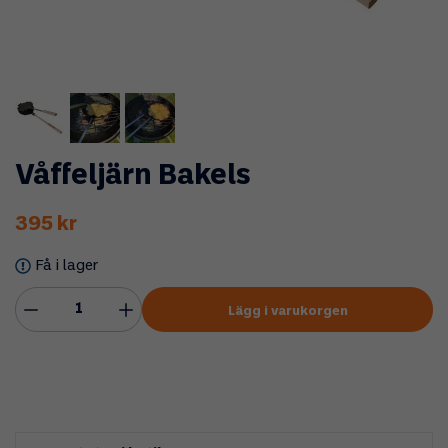
Våffeljärn Bakels
395 kr
Få i lager
Lägg i varukorgen