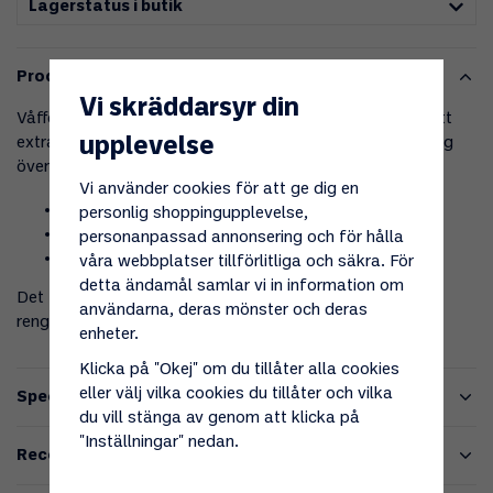
Lagerstatus i butik
Produktbeskrivning
Vi skräddarsyr din
Våffeljärn Bakels i gjutjärn håller värmen länge och har ett
upplevelse
extra långt stål- och trähandtag - perfekt för användning
över bålpanna eller öppen eld.
Vi använder cookies för att ge dig en
Solid gjutjärn som håller värmen länge
personlig shoppingupplevelse,
Kan delas för lättare hantering över elden
personanpassad annonsering och för hålla
Extra långt handtag
våra webbplatser tillförlitliga och säkra. För
detta ändamål samlar vi in information om
Det tvådelade järnet kan enkelt plockas isär för enkel
användarna, deras mönster och deras
rengöring och hantering över elden.
enheter.
Klicka på "Okej" om du tillåter alla cookies
eller välj vilka cookies du tillåter och vilka
Specifikationer
du vill stänga av genom att klicka på
"Inställningar" nedan.
Recensioner