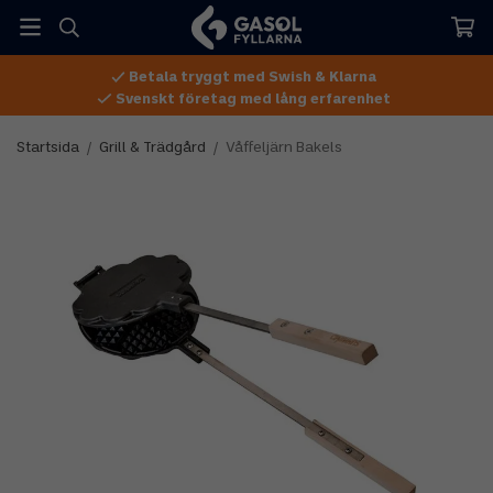
Betala tryggt med Swish & Klarna
Svenskt företag med lång erfarenhet
Startsida
/
Grill & Trädgård
/
Våffeljärn Bakels