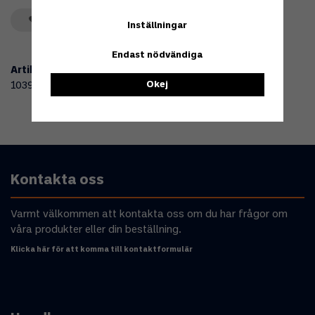
Spara som favorit
Inställningar
Endast nödvändiga
Artikelnummer:
Okej
103926
Kontakta oss
Varmt välkommen att kontakta oss om du har frågor om
våra produkter eller din beställning.
Klicka här för att komma till kontaktformulär