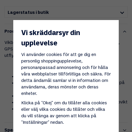
Lagerstatus i butik
Produktbeskrivning
Vi skräddarsyr din
upplevelse
Vikbar solpanel på 12W för laddning av mobil, läsplatta,
GPS, kamera m.m. Liten och smidig att ta med sig på
Vi använder cookies för att ge dig en
utflykt, fjällvandring eller liknande.
personlig shoppingupplevelse,
personanpassad annonsering och för hålla
våra webbplatser tillförlitliga och säkra. För
Två integrerade USB-portar på 5V
detta ändamål samlar vi in information om
Kan med hjälp av de integrerade öljetterna hängas på
användarna, deras mönster och deras
t.ex ryggsäcken vid vandring
enheter.
Effekt: 12W
Mått: 39 x 27 x 1,5 cm utvikt / 19 x 27 x 2,5 cm hopvikt
Klicka på "Okej" om du tillåter alla cookies
Output: 5V - 2A
eller välj vilka cookies du tillåter och vilka
du vill stänga av genom att klicka på
"Inställningar" nedan.
Specifikationer