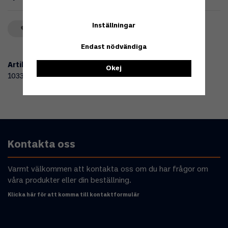
Inställningar
Spara som favorit
Endast nödvändiga
Artikelnummer:
Okej
103345
Kontakta oss
Varmt välkommen att kontakta oss om du har frågor om
våra produkter eller din beställning.
Klicka här för att komma till kontaktformulär