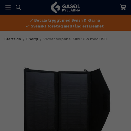
Betala tryggt med Swish & Klarna
Svenskt företag med lång erfarenhet
Startsida
/
Energi
/
Vikbar solpanel Mini 12W med USB