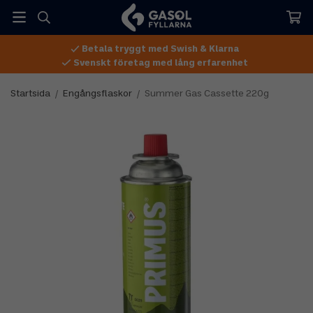
Betala tryggt med Swish & Klarna
Svenskt företag med lång erfarenhet
Startsida
/
Engångsflaskor
/
Summer Gas Cassette 220g