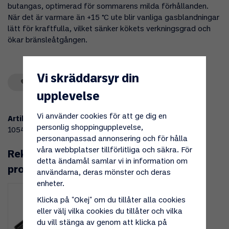
butangas, optimerad för sommarens milda förhållanden.
När det är varmare än +15 °C ute blir vanliga gasblandningar
lätt för kraftfulla, vilket sänker kökets verkningsgrad och
ökar bränsleåtgången.
Vi skräddarsyr din
Spara som favorit
upplevelse
Vi använder cookies för att ge dig en
Artikelnummer:
personlig shoppingupplevelse,
105441
personanpassad annonsering och för hålla
våra webbplatser tillförlitliga och säkra. För
Rekommenderade tillbehör till denna
detta ändamål samlar vi in information om
produkt
användarna, deras mönster och deras
enheter.
Klicka på "Okej" om du tillåter alla cookies
eller välj vilka cookies du tillåter och vilka
du vill stänga av genom att klicka på