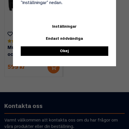
"Inställningar" nedan.
Inställningar
Endast nödvändiga
(9)
Mustang - Camping
Okej
och marine grill
599 kr
Kontakta oss
Varmt välkommen att kontakta oss om du har frågor om
våra produkter eller din beställning.