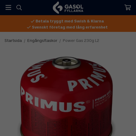
Betala tryggt med Swish & Klarna
Svenskt företag med lång erfarenhet
Startsida
/
Engångsflaskor
/
Power Gas 230g L2