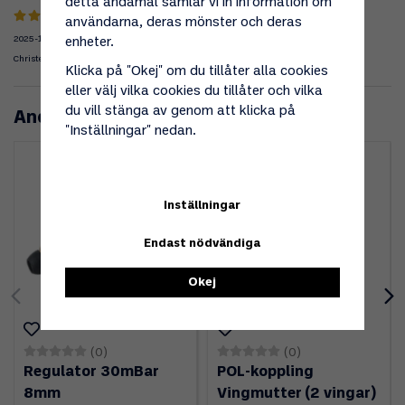
detta ändamål samlar vi in information om
användarna, deras mönster och deras
2025-10-05
enheter.
Christer
Klicka på "Okej" om du tillåter alla cookies
eller välj vilka cookies du tillåter och vilka
du vill stänga av genom att klicka på
Andra köpte även
"Inställningar" nedan.
Inställningar
Endast nödvändiga
Okej
(0)
(0)
Regulator 30mBar
POL-koppling
8mm
Vingmutter (2 vingar)