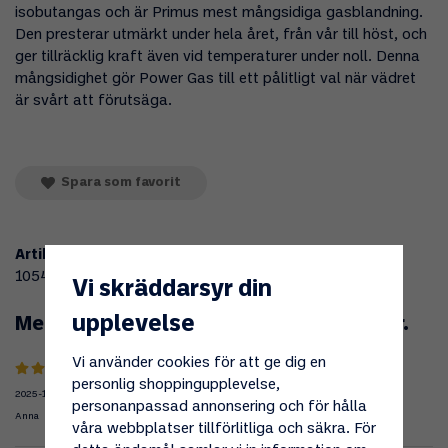
isobutangas och är Primus mest mångsidiga gasblandning.
Den presterar utmärkt under hela året, från vår till höst, och
ger tillräcklig kraft även vid temperaturer under noll. Denna
mångsidighet gör Power Gas till ett pålitligt val när vädret
är svårt att förutsäga.
Spara som favorit
Artikelnummer:
105435
Vi skräddarsyr din
upplevelse
Medelbetyg
4.5
/5 baserat på
2
st röster.
Vi använder cookies för att ge dig en
personlig shoppingupplevelse,
2025-10-17
personanpassad annonsering och för hålla
Anna
våra webbplatser tillförlitliga och säkra. För