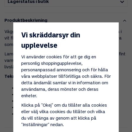
Lagerstatus i butik
Produktbeskrivning
Väggspotlight Design White är en snygg 12V vägglampa i
Vi skräddarsyr din
vit finish. Lamphuvudet är vridbart och passar särskilt bra
upplevelse
som sänglampa.
Lampan har en integrerad 4W LED-ljuskälla som ger ett fint
Vi använder cookies för att ge dig en
varmvitt ljus. Integrerad SMD LED med en beräknad
personlig shoppingupplevelse,
livslängd på 30 000 timmar.
personanpassad annonsering och för hålla
våra webbplatser tillförlitliga och säkra. För
Tekniska fördelar med LED:
detta ändamål samlar vi in information om
Hög effektivitet
användarna, deras mönster och deras
Lång livslängd
enheter.
Mycket robust mot stötar och vibrationer
Klicka på "Okej" om du tillåter alla cookies
Ingen UV- eller IR-strålning
eller välj vilka cookies du tillåter och vilka
Låg energiförbrukning och värmealstring
du vill stänga av genom att klicka på
"Inställningar" nedan.