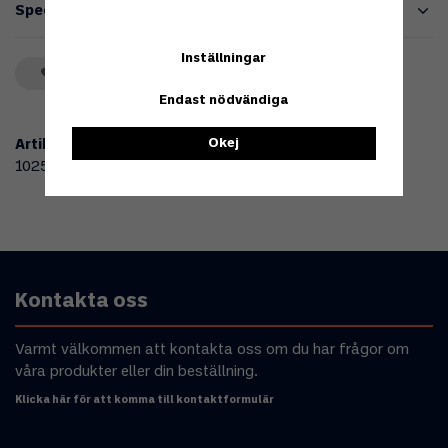
Specifikationer
Inställningar
Spara som favorit
Endast nödvändiga
Okej
Artikelnummer:
102576
Kontakta oss
Varmt välkommen att kontakta oss om du har frågor om
våra produkter eller din beställning.
Klicka här för att komma till kontaktformulär