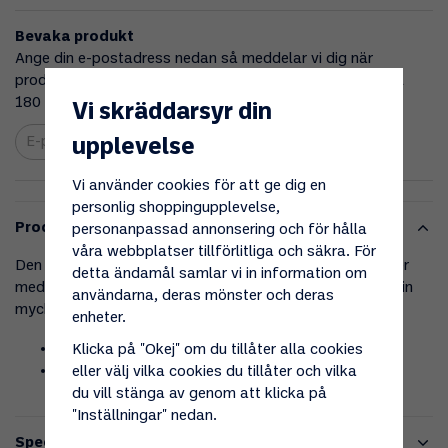
Bevaka produkt
Ange din e-postadress nedan så meddelar vi dig när
produkten finns i lager! Din e-postadress sparas i upp till
180 dagar.
Vi skräddarsyr din
Bevaka
upplevelse
Vi använder cookies för att ge dig en
personlig shoppingupplevelse,
Produktbeskrivning
personanpassad annonsering och för hålla
våra webbplatser tillförlitliga och säkra. För
Den populära PeakPower 10A solcellsregulatorn kommer
detta ändamål samlar vi in information om
med förbättrad energieffektivitet som utnyttjar solenergin
användarna, deras mönster och deras
mycket bättre.
enheter.
Laddström: max 10A
Klicka på "Okej" om du tillåter alla cookies
Max solpanelseffekt: 12V: 130W / 24V: 260W
eller välj vilka cookies du tillåter och vilka
du vill stänga av genom att klicka på
"Inställningar" nedan.
Specifikationer