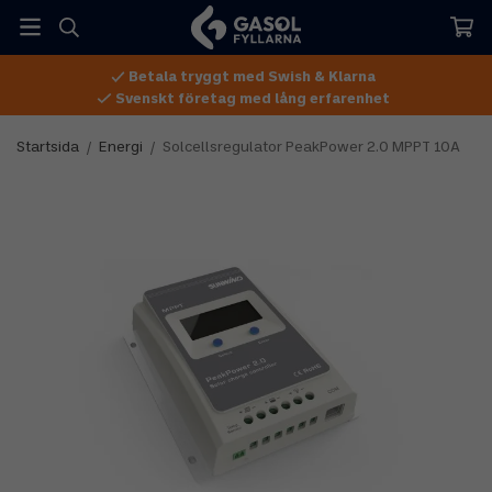
Betala tryggt med Swish & Klarna
Svenskt företag med lång erfarenhet
Startsida
/
Energi
/
Solcellsregulator PeakPower 2.0 MPPT 10A