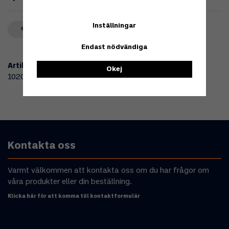
Inställningar
Spara som favorit
Endast nödvändiga
Artikelnummer:
Okej
102047
Kontakta oss
Varmt välkommen att kontakta oss om du har frågor om
våra produkter eller din beställning.
Klicka här för att komma till kontaktformulär