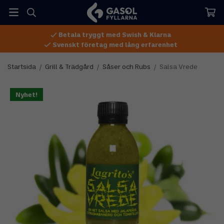
Betala tryggt med Swish & Klarna
Svenskt företag med lång erfarenhet
Startsida
/
Grill & Trädgård
/
Såser och Rubs
/
Salsa Vrede
Nyhet!