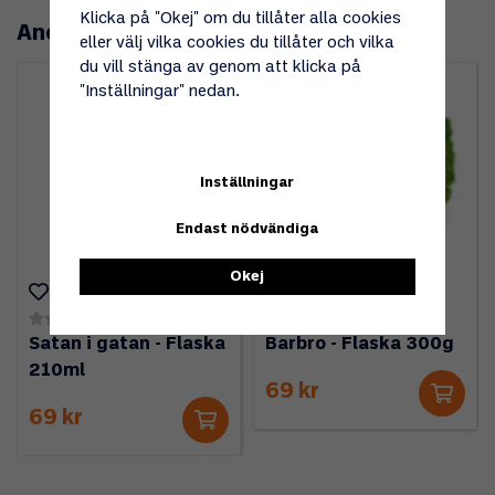
Klicka på "Okej" om du tillåter alla cookies
Andra köpte även
eller välj vilka cookies du tillåter och vilka
du vill stänga av genom att klicka på
Nyhet!
"Inställningar" nedan.
Inställningar
Endast nödvändiga
Okej
(0)
(0)
Satan i gatan - Flaska
Barbro - Flaska 300g
210ml
69 kr
69 kr