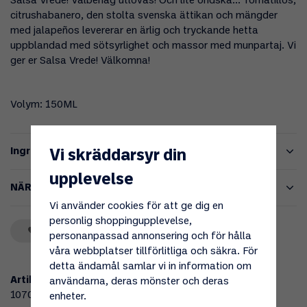
Salsa Vrede! Välbehag utlovas! Och lite ondska... Tomatillos,
citrushabanero, den stolta svenska ättikan och mängder
med jalapeños levererar en ärlig och tryckande hetta
uppblandad med sötsyrlighet och massor med munpartaj. Vi
ger er Salsa Vrede! Välkomna!
Volym: 150ML
Ingredienser
Vi skräddarsyr din
upplevelse
NÄRINGSVÄRDE/100g
Vi använder cookies för att ge dig en
personlig shoppingupplevelse,
Spara som favorit
personanpassad annonsering och för hålla
våra webbplatser tillförlitliga och säkra. För
detta ändamål samlar vi in information om
Artikelnummer:
användarna, deras mönster och deras
107050
enheter.