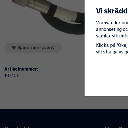
Vi skrädd
Vi använder co
annonsering och
samlar vi in i
Klicka på "Okej"
Spara som favorit
vill stänga av 
Artikelnummer:
107105