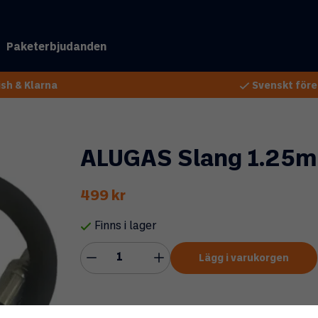
Paketerbjudanden
sh & Klarna
Svenskt före
ALUGAS Slang 1.25m
499 kr
Finns i lager
Lägg i varukorgen