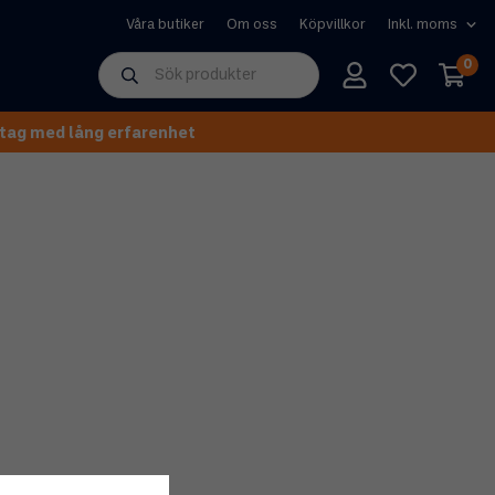
Våra butiker
Om oss
Köpvillkor
0
tag med lång erfarenhet