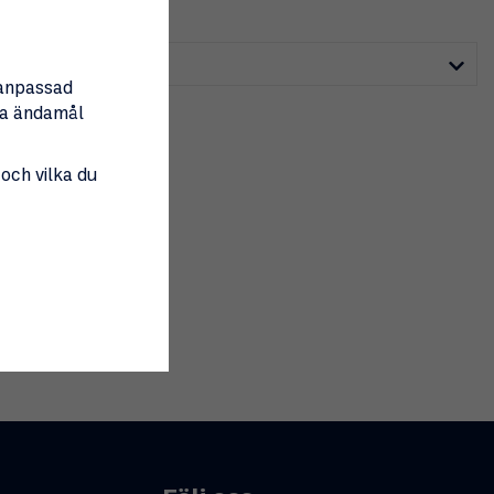
nanpassad
tta ändamål
 och vilka du