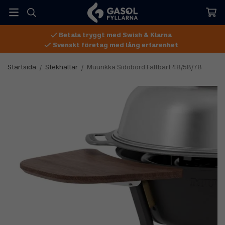
Betala tryggt med Swish & Klarna
Svenskt företag med lång erfarenhet
Startsida
/
Stekhällar
/
Muurikka Sidobord Fällbart 48/58/78