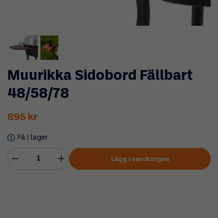
Muurikka Sidobord Fällbart
48/58/78
895 kr
Få i lager
Lägg i varukorgen