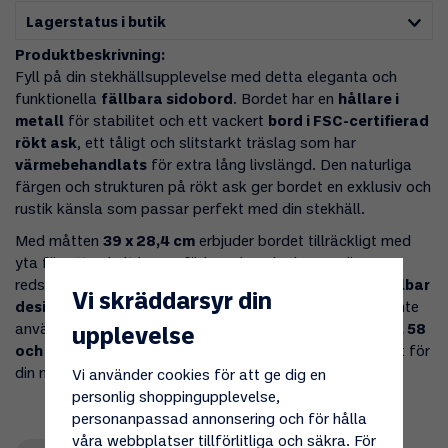
Lagerstatus i butik
Produktbeskrivning:
Fyll på din stekhällsupplevelse med detta eleganta och
funktionella
fällbara sidobord
. Bordet har en
hållare i
metall
för stabilitet och ett vackert
bord i FSC-certifierad
rökt ask
, ett tåligt och slitstarkt träslag som har
värmebehandlats
för extra lång livslängd. Den naturliga
färgen och strukturen på rökt ask ger bordet en exklusiv och
rustik känsla som passar perfekt med din stekhäll.
Med måtten
39 x 28,4 cm
erbjuder bordet tillräckligt med
yta för att enkelt kunna förbereda och placera dina
redskap, kryddor eller tillbehör medan du lagar mat.
Fällbar
Vi skräddarsyr din
design
gör det enkelt att förvara och montera när det inte
används, och bordet är
avsedd för Stekhällsset LL 48, 58
upplevelse
och 78 cm
, vilket gör det till det perfekta komplementet för
din matlagningsupplevelse utomhus.
Vi använder cookies för att ge dig en
personlig shoppingupplevelse,
personanpassad annonsering och för hålla
våra webbplatser tillförlitliga och säkra. För