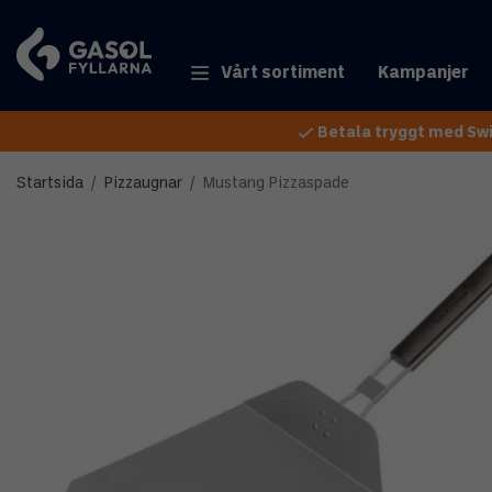
Vårt sortiment
Kampanjer
Betala tryggt med Swi
Startsida
/
Pizzaugnar
/
Mustang Pizzaspade