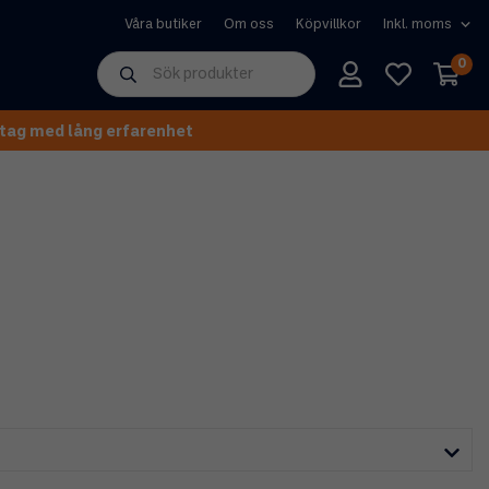
Våra butiker
Om oss
Köpvillkor
0
tag med lång erfarenhet