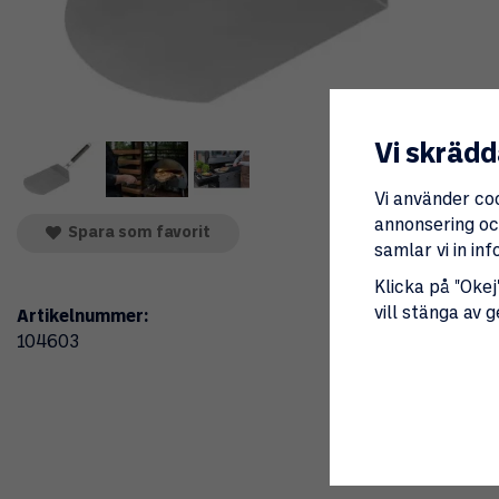
Vi skrädd
Vi använder co
annonsering och
Spara som favorit
samlar vi in i
Klicka på "Okej"
vill stänga av 
Artikelnummer:
104603