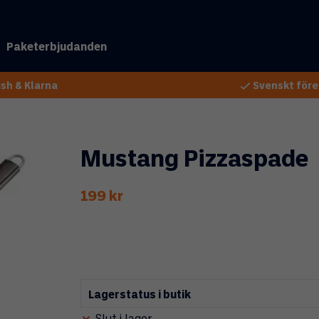
Paketerbjudanden
sh & Klarna
Svenskt före
Mustang Pizzaspade
199 kr
Lagerstatus i butik