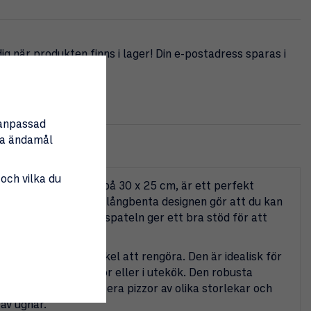
g när produkten finns i lager! Din e-postadress sparas i
ka
nanpassad
tta ändamål
 och vilka du
ch en spatelstorlek på 30 x 25 cm, är ett perfekt
a pizzor i ugnen. Den långbenta designen gör att du kan
en, medan den stora spateln ger ett bra stöd för att
önder.
 både hållbar och enkel att rengöra. Den är idealisk för
ng, som på pizzerior eller i utekök. Den robusta
 gör att du kan hantera pizzor av olika storlekar och
 av ugnar.