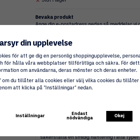
Slut i lager
Bevaka produkt
Ange din e-postadress nedan så meddelar vi di
upp till 180 dagar.
arsyr din upplevelse
Beva
okies för att ge dig en personlig shoppingupplevelse, perso
 för hålla våra webbplatser tillförlitliga och säkra. För de
Produktbeskrivning
Specifikationer
nformation om användarna, deras mönster och deras enheter.
 om du tillåter alla cookies eller välj vilka cookies du tillåter
Pizzaspade i stål, med en längd på 65 cm o
genom att klicka på "Inställningar" nedan.
verktyg för att enkelt hantera och förflytt
hålla ett säkert avstånd från den heta ugn
lyfta och placera pizzan utan att den går s
Endast
Tillverkad av slitstarkt stål är pizzaspaden
Inställningar
Okej
nödvändiga
både hemmabruk och professionell användni
konstruktionen och den praktiska storleken
säkerställa en smidig hantering i alla typer